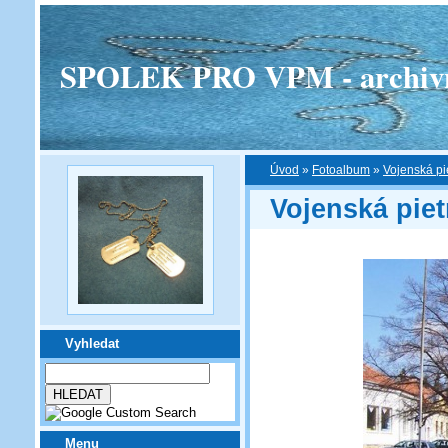
SPOLEK PRO VPM - archivní v
Úvod
»
Fotoalbum
»
Vojenská pi
Vojenská piet
Vyhledat
Menu