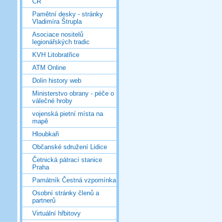
ČR
Pamětní desky - stránky
Vladimíra Štrupla
Asociace nositelů
legionářských tradic
KVH Litobratřice
ATM Online
Dolin history web
Ministerstvo obrany - péče o
válečné hroby
vojenská pietní místa na
mapě
Hloubkaři
Občanské sdružení Lidice
Četnická pátrací stanice
Praha
Památník Čestná vzpomínka
Osobní stránky členů a
partnerů
Virtuální hřbitovy