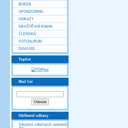
BURZA
SPONZORING
ODKAZY
NÁVŠTĚVNÍ KNIHA
ČLENSKÁ
FOTOALBUM
DISKUSE
Toplist
Mail list
Oblíbené odkazy
Sdružení válečných veteránů