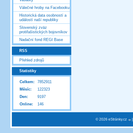
Válečné hroby na Facebooku
Historická data osobností a
událostí naší republiky
Slovenský zväz
protifašistických bojovníkov
Nadační fond REGI Base
RSS
Přehled zdrojů
Statistiky
Celkem:
7852911
Měsíc:
122323
Den:
9197
Online:
146
© 2026 eStránky.cz