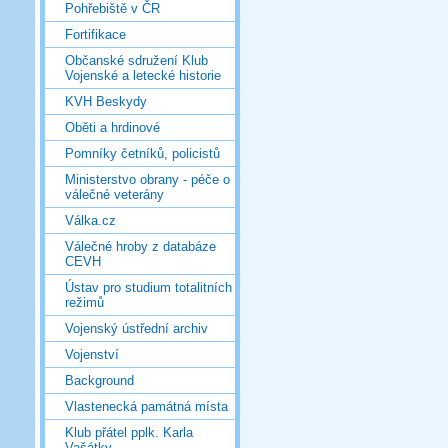
Pohřebiště v ČR
Fortifikace
Občanské sdružení Klub
Vojenské a letecké historie
KVH Beskydy
Oběti a hrdinové
Pomníky četníků, policistů
Ministerstvo obrany - péče o
válečné veterány
Válka.cz
Válečné hroby z databáze
CEVH
Ústav pro studium totalitních
režimů
Vojenský ústřední archiv
Vojenství
Background
Vlastenecká památná místa
Klub přátel pplk. Karla
Vašátky