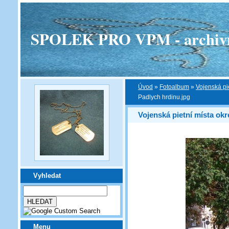
SPOLEK PRO VPM - archivní v
Úvod
»
Fotoalbum
»
Vojenská pi
Padlych hrdinu.jpg
Vojenská pietní místa okr
Vyhledat
Menu