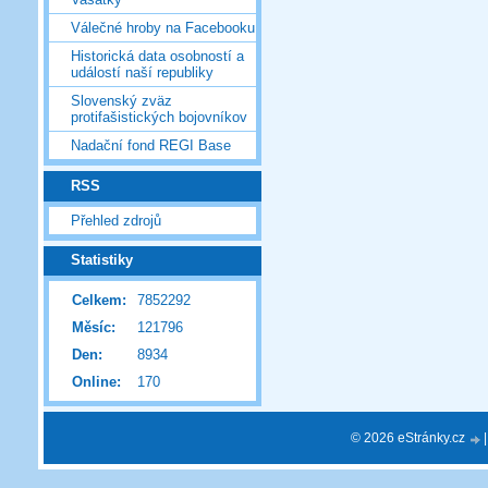
Válečné hroby na Facebooku
Historická data osobností a
událostí naší republiky
Slovenský zväz
protifašistických bojovníkov
Nadační fond REGI Base
RSS
Přehled zdrojů
Statistiky
Celkem:
7852292
Měsíc:
121796
Den:
8934
Online:
170
© 2026 eStránky.cz