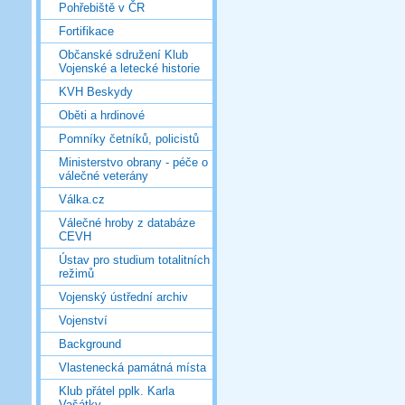
Pohřebiště v ČR
Fortifikace
Občanské sdružení Klub
Vojenské a letecké historie
KVH Beskydy
Oběti a hrdinové
Pomníky četníků, policistů
Ministerstvo obrany - péče o
válečné veterány
Válka.cz
Válečné hroby z databáze
CEVH
Ústav pro studium totalitních
režimů
Vojenský ústřední archiv
Vojenství
Background
Vlastenecká památná místa
Klub přátel pplk. Karla
Vašátky