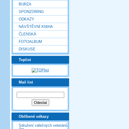
BURZA
SPONZORING
ODKAZY
NÁVŠTĚVNÍ KNIHA
ČLENSKÁ
FOTOALBUM
DISKUSE
Toplist
Mail list
Oblíbené odkazy
Sdružení válečných veteránů