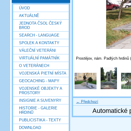
ÚVOD
AKTUÁLNĚ
JEDNOTA ČSOL ČESKÝ
BROD
SEARCH - LANGUAGE
SPOLEK A KONTAKTY
VÁLEČNÍ VETERÁNI
VIRTUÁLNÍ PAMÁTNÍK
Prostějov, nám. Padlých hrdinů 
O VETERÁNECH
VOJENSKÁ PIETNÍ MÍSTA
GEOCACHING - MAPY
VOJENSKÉ OBJEKTY A
PROSTORY
INSIGNIE A SUVENYRY
← Předchozí
HISTORIE - GALERIE
Automatické 
HRDINŮ
PUBLICISTIKA - TEXTY
DOWNLOAD