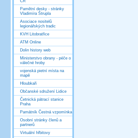
ČR
Pamětní desky - stránky
Vladimíra Štrupla
Asociace nositelů
legionářských tradic
KVH Litobratřice
ATM Online
Dolin history web
Ministerstvo obrany - péče o
válečné hroby
vojenská pietní místa na
mapě
Hloubkaři
Občanské sdružení Lidice
Četnická pátrací stanice
Praha
Památník Čestná vzpomínka
Osobní stránky členů a
partnerů
Virtuální hřbitovy