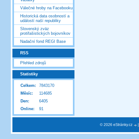
Válečné hroby na Facebooku
Historická data osobností a
událostí naší republiky
Slovenský zväz
protifašistických bojovníkov
Nadační fond REGI Base
RSS
Přehled zdrojů
Statistiky
Celkem:
7843170
Měsíc:
114685
Den:
6405
Online:
91
© 2026 eStránky.cz