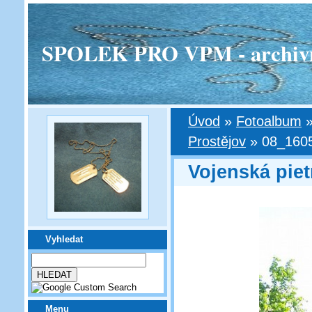
SPOLEK PRO VPM - archivní v
Úvod
»
Fotoalbum
Prostějov
»
08_1605
Vojenská piet
Vyhledat
Menu