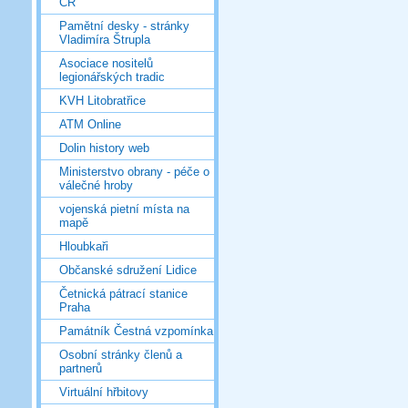
ČR
Pamětní desky - stránky
Vladimíra Štrupla
Asociace nositelů
legionářských tradic
KVH Litobratřice
ATM Online
Dolin history web
Ministerstvo obrany - péče o
válečné hroby
vojenská pietní místa na
mapě
Hloubkaři
Občanské sdružení Lidice
Četnická pátrací stanice
Praha
Památník Čestná vzpomínka
Osobní stránky členů a
partnerů
Virtuální hřbitovy