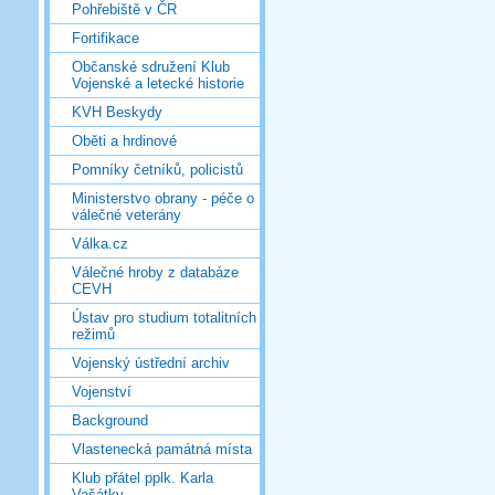
Pohřebiště v ČR
Fortifikace
Občanské sdružení Klub
Vojenské a letecké historie
KVH Beskydy
Oběti a hrdinové
Pomníky četníků, policistů
Ministerstvo obrany - péče o
válečné veterány
Válka.cz
Válečné hroby z databáze
CEVH
Ústav pro studium totalitních
režimů
Vojenský ústřední archiv
Vojenství
Background
Vlastenecká památná místa
Klub přátel pplk. Karla
Vašátky