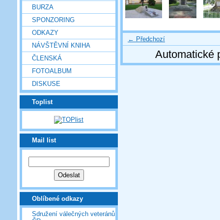
BURZA
SPONZORING
ODKAZY
← Předchozí
NÁVŠTĚVNÍ KNIHA
Automatické 
ČLENSKÁ
FOTOALBUM
DISKUSE
Toplist
Mail list
Oblíbené odkazy
Sdružení válečných veteránů