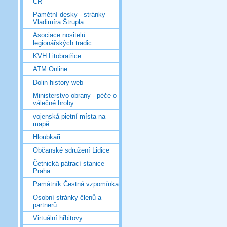
ČR
Pamětní desky - stránky
Vladimíra Štrupla
Asociace nositelů
legionářských tradic
KVH Litobratřice
ATM Online
Dolin history web
Ministerstvo obrany - péče o
válečné hroby
vojenská pietní místa na
mapě
Hloubkaři
Občanské sdružení Lidice
Četnická pátrací stanice
Praha
Památník Čestná vzpomínka
Osobní stránky členů a
partnerů
Virtuální hřbitovy