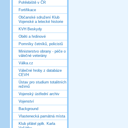
Pohřebiště v ČR
Fortifikace
Občanské sdružení Klub
Vojenské a letecké historie
KVH Beskydy
Oběti a hrdinové
Pomníky četníků, policistů
Ministerstvo obrany - péče o
válečné veterány
Válka.cz
Válečné hroby z databáze
CEVH
Ústav pro studium totalitních
režimů
Vojenský ústřední archiv
Vojenství
Background
Vlastenecká památná místa
Klub přátel pplk. Karla
Vašátky