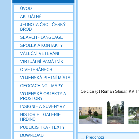
ÚVOD
AKTUÁLNĚ
JEDNOTA ČSOL ČESKÝ
BROD
SEARCH - LANGUAGE
SPOLEK A KONTAKTY
VÁLEČNÍ VETERÁNI
VIRTUÁLNÍ PAMÁTNÍK
O VETERÁNECH
VOJENSKÁ PIETNÍ MÍSTA
GEOCACHING - MAPY
Čelčice (c) Roman Šlosar, KV
VOJENSKÉ OBJEKTY A
PROSTORY
INSIGNIE A SUVENYRY
HISTORIE - GALERIE
HRDINŮ
PUBLICISTIKA - TEXTY
DOWNLOAD
← Předchozí