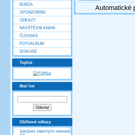
BURZA
Automatické 
SPONZORING
ODKAZY
NÁVŠTĚVNÍ KNIHA
ČLENSKÁ
FOTOALBUM
DISKUSE
Toplist
Mail list
Oblíbené odkazy
Sdružení válečných veteránů