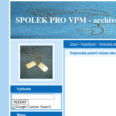
SPOLEK PRO VPM - archivní v
Úvod
»
Fotoalbum
»
Vojenská pi
Vojenská pietní místa okr
Vyhledat
Menu