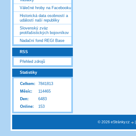
Válečné hroby na Facebooku
Historická data osobností a
událostí naší republiky
Slovenský zväz
protifašistických bojovníkov
Nadační fond REGI Base
RSS
Přehled zdrojů
Statistiky
Celkem:
7841813
Měsíc:
114465
Den:
6483
Online:
153
© 2026 eStránky.cz