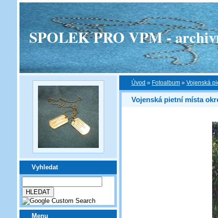
SPOLEK PRO VPM - archivní v
Úvod
»
Fotoalbum
»
Vojenská pi
Vojenská pietní místa okr
Vyhledat
Menu