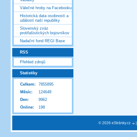
Válečné hroby na Facebooku
Historická data osobností a
událostí naší republiky
Slovenský zväz
protifašistických bojovníkov
Nadační fond REGI Base
RSS
Přehled zdrojů
Statistiky
Celkem:
7855895
Měsíc:
124648
Den:
9962
Online:
198
© 2026 eStránky.cz