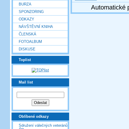
BURZA
Automatické 
SPONZORING
ODKAZY
NÁVŠTĚVNÍ KNIHA
ČLENSKÁ
FOTOALBUM
DISKUSE
Toplist
Mail list
Oblíbené odkazy
Sdružení válečných veteránů