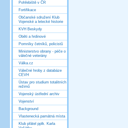
Pohřebiště v ČR
Fortifikace
Občanské sdružení Klub
Vojenské a letecké historie
KVH Beskydy
Oběti a hrdinové
Pomníky četníků, policistů
Ministerstvo obrany - péče o
válečné veterány
Válka.cz
Válečné hroby z databáze
CEVH
Ústav pro studium totalitních
režimů
Vojenský ústřední archiv
Vojenství
Background
Vlastenecká památná místa
Klub přátel pplk. Karla
Vašátky