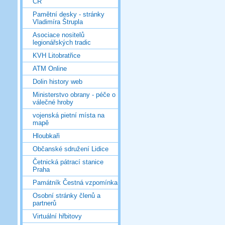
ČR
Pamětní desky - stránky
Vladimíra Štrupla
Asociace nositelů
legionářských tradic
KVH Litobratřice
ATM Online
Dolin history web
Ministerstvo obrany - péče o
válečné hroby
vojenská pietní místa na
mapě
Hloubkaři
Občanské sdružení Lidice
Četnická pátrací stanice
Praha
Památník Čestná vzpomínka
Osobní stránky členů a
partnerů
Virtuální hřbitovy