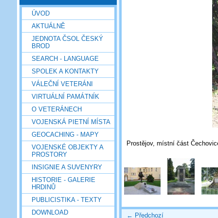
ÚVOD
AKTUÁLNĚ
JEDNOTA ČSOL ČESKÝ
BROD
SEARCH - LANGUAGE
SPOLEK A KONTAKTY
VÁLEČNÍ VETERÁNI
VIRTUÁLNÍ PAMÁTNÍK
O VETERÁNECH
VOJENSKÁ PIETNÍ MÍSTA
GEOCACHING - MAPY
Prostějov, místní část Čechovic
VOJENSKÉ OBJEKTY A
PROSTORY
INSIGNIE A SUVENYRY
HISTORIE - GALERIE
HRDINŮ
PUBLICISTIKA - TEXTY
DOWNLOAD
← Předchozí