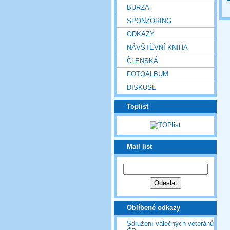
BURZA
SPONZORING
ODKAZY
NÁVŠTĚVNÍ KNIHA
ČLENSKÁ
FOTOALBUM
DISKUSE
Toplist
Mail list
Oblíbené odkazy
Sdružení válečných veteránů