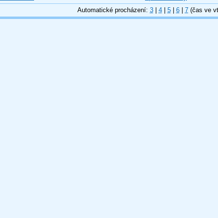
Automatické procházení:
3
|
4
|
5
|
6
|
7
(čas ve vt