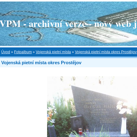
 - archivní verze - nový web je
Úvod
»
Fotoalbum
»
Vojenská pietní místa
»
Vojenská pietní místa okres Prostějov
Vojenská pietní místa okres Prostějov