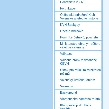
Pohřebiště v ČR
Fortifikace
Občanské sdružení Klub
Vojenské a letecké historie
KVH Beskydy
Oběti a hrdinové
Pomníky četníků, policistů
Ministerstvo obrany - péče o
válečné veterány
Válka.cz
Válečné hroby z databáze
CEVH
Ústav pro studium totalitních
režimů
Vojenský ústřední archiv
Vojenství
Background
Vlastenecká památná místa
Klub přátel pplk. Karla
Vašátky