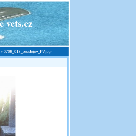
 vets.cz
»
0709_013_prostejov_PV.jpg-