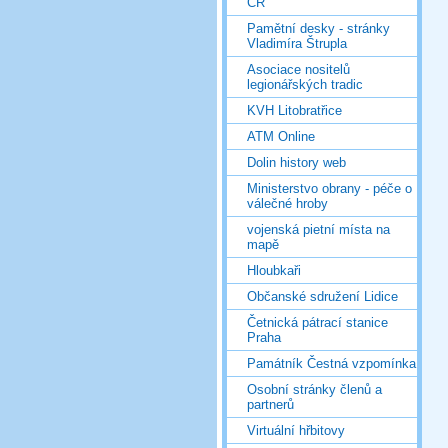
ČR
Pamětní desky - stránky
Vladimíra Štrupla
Asociace nositelů
legionářských tradic
KVH Litobratřice
ATM Online
Dolin history web
Ministerstvo obrany - péče o
válečné hroby
vojenská pietní místa na
mapě
Hloubkaři
Občanské sdružení Lidice
Četnická pátrací stanice
Praha
Památník Čestná vzpomínka
Osobní stránky členů a
partnerů
Virtuální hřbitovy