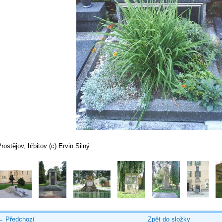
rostějov, hřbitov (c) Ervin Silný
← Předchozí
Zpět do složky