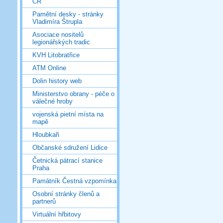
ČR
Pamětní desky - stránky
Vladimíra Štrupla
Asociace nositelů
legionářských tradic
KVH Litobratřice
ATM Online
Dolin history web
Ministerstvo obrany - péče o
válečné hroby
vojenská pietní místa na
mapě
Hloubkaři
Občanské sdružení Lidice
Četnická pátrací stanice
Praha
Památník Čestná vzpomínka
Osobní stránky členů a
partnerů
Virtuální hřbitovy