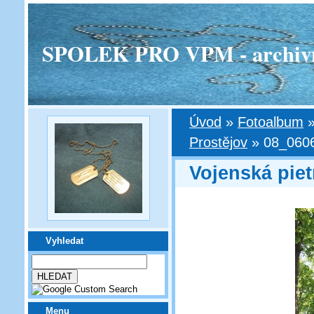
SPOLEK PRO VPM - archivní v
Úvod
»
Fotoalbum
Prostějov
»
08_060
Vojenská piet
Vyhledat
Menu