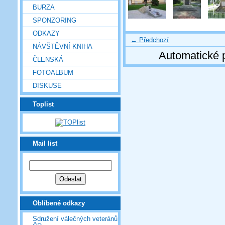
BURZA
SPONZORING
ODKAZY
← Předchozí
NÁVŠTĚVNÍ KNIHA
Automatické 
ČLENSKÁ
FOTOALBUM
DISKUSE
Toplist
Mail list
Oblíbené odkazy
Sdružení válečných veteránů