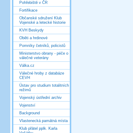
Pohřebiště v ČR
Fortifikace
Občanské sdružení Klub
Vojenské a letecké historie
KVH Beskydy
Oběti a hrdinové
Pomníky četníků, policistů
Ministerstvo obrany - péče o
válečné veterány
Válka.cz
Válečné hroby z databáze
CEVH
Ústav pro studium totalitních
režimů
Vojenský ústřední archiv
Vojenství
Background
Vlastenecká památná místa
Klub přátel pplk. Karla
Vašátky