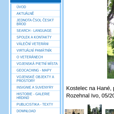
ÚVOD
AKTUÁLNĚ
JEDNOTA ČSOL ČESKÝ
BROD
SEARCH - LANGUAGE
SPOLEK A KONTAKTY
VÁLEČNÍ VETERÁNI
VIRTUÁLNÍ PAMÁTNÍK
O VETERÁNECH
VOJENSKÁ PIETNÍ MÍSTA
GEOCACHING - MAPY
VOJENSKÉ OBJEKTY A
PROSTORY
Kostelec na Hané, 
INSIGNIE A SUVENYRY
HISTORIE - GALERIE
Rozehnal Ivo, 05/2
HRDINŮ
PUBLICISTIKA - TEXTY
DOWNLOAD