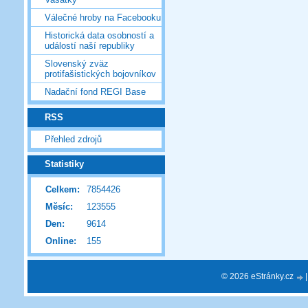
Válečné hroby na Facebooku
Historická data osobností a
událostí naší republiky
Slovenský zväz
protifašistických bojovníkov
Nadační fond REGI Base
RSS
Přehled zdrojů
Statistiky
Celkem:
7854426
Měsíc:
123555
Den:
9614
Online:
155
© 2026 eStránky.cz