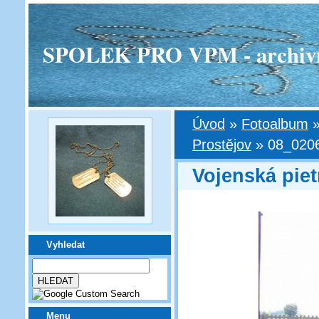
SPOLEK PRO VPM - archivní v
Úvod
»
Fotoalbum
Prostějov
»
08_020
Vojenská piet
Vyhledat
Menu