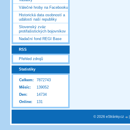
Válečné hroby na Facebooku
Historická data osobností a
událostí naší republiky
Slovenský zväz
protifašistických bojovníkov
Nadační fond REGI Base
RSS
Přehled zdrojů
Statistiky
Celkem:
7872743
Měsíc:
139052
Den:
14734
Online:
131
© 2026 eStránky.cz