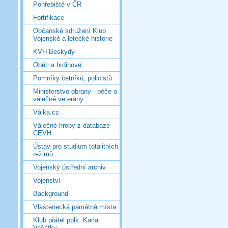
Pohřebiště v ČR
Fortifikace
Občanské sdružení Klub
Vojenské a letecké historie
KVH Beskydy
Oběti a hrdinové
Pomníky četníků, policistů
Ministerstvo obrany - péče o
válečné veterány
Válka.cz
Válečné hroby z databáze
CEVH
Ústav pro studium totalitních
režimů
Vojenský ústřední archiv
Vojenství
Background
Vlastenecká památná místa
Klub přátel pplk. Karla
Vašátky