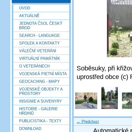
ÚVOD
AKTUÁLNĚ
JEDNOTA ČSOL ČESKÝ
BROD
SEARCH - LANGUAGE
SPOLEK A KONTAKTY
VÁLEČNÍ VETERÁNI
VIRTUÁLNÍ PAMÁTNÍK
O VETERÁNECH
Soběsuky, při křižo
VOJENSKÁ PIETNÍ MÍSTA
uprostřed obce (c)
GEOCACHING - MAPY
VOJENSKÉ OBJEKTY A
PROSTORY
INSIGNIE A SUVENYRY
HISTORIE - GALERIE
HRDINŮ
PUBLICISTIKA - TEXTY
← Předchozí
DOWNLOAD
Automatické 