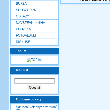
BURZA
SPONZORING
ODKAZY
NÁVŠTĚVNÍ KNIHA
ČLENSKÁ
FOTOALBUM
DISKUSE
Toplist
Mail list
Oblíbené odkazy
Sdružení válečných veteránů