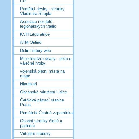
ČR
Pamětní desky - stránky
Vladimíra Štrupla
Asociace nositelů
legionářských tradic
KVH Litobratřice
ATM Online
Dolin history web
Ministerstvo obrany - péče o
válečné hroby
vojenská pietní místa na
mapě
Hloubkaři
Občanské sdružení Lidice
Četnická pátrací stanice
Praha
Památník Čestná vzpomínka
Osobní stránky členů a
partnerů
Virtuální hřbitovy