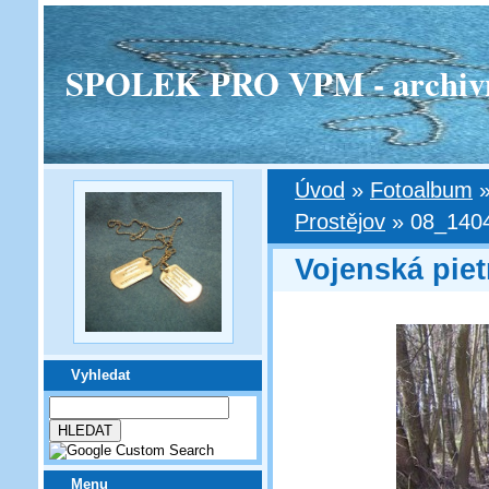
SPOLEK PRO VPM - archivní v
Úvod
»
Fotoalbum
Prostějov
»
08_1404
Vojenská piet
Vyhledat
Menu