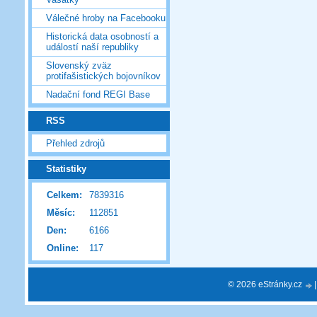
Válečné hroby na Facebooku
Historická data osobností a
událostí naší republiky
Slovenský zväz
protifašistických bojovníkov
Nadační fond REGI Base
RSS
Přehled zdrojů
Statistiky
Celkem:
7839316
Měsíc:
112851
Den:
6166
Online:
117
© 2026 eStránky.cz