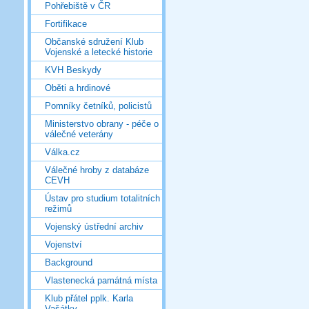
Pohřebiště v ČR
Fortifikace
Občanské sdružení Klub
Vojenské a letecké historie
KVH Beskydy
Oběti a hrdinové
Pomníky četníků, policistů
Ministerstvo obrany - péče o
válečné veterány
Válka.cz
Válečné hroby z databáze
CEVH
Ústav pro studium totalitních
režimů
Vojenský ústřední archiv
Vojenství
Background
Vlastenecká památná místa
Klub přátel pplk. Karla
Vašátky