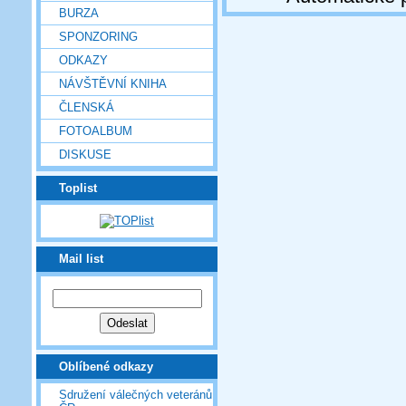
BURZA
SPONZORING
ODKAZY
NÁVŠTĚVNÍ KNIHA
ČLENSKÁ
FOTOALBUM
DISKUSE
Toplist
Mail list
Oblíbené odkazy
Sdružení válečných veteránů