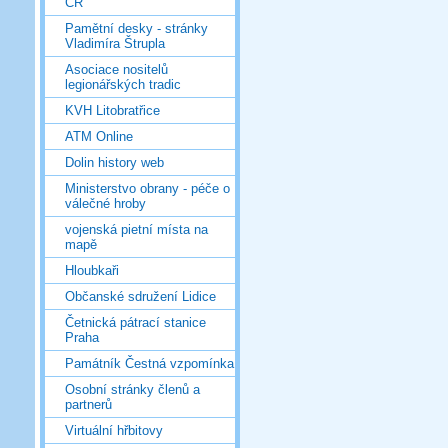
ČR
Pamětní desky - stránky
Vladimíra Štrupla
Asociace nositelů
legionářských tradic
KVH Litobratřice
ATM Online
Dolin history web
Ministerstvo obrany - péče o
válečné hroby
vojenská pietní místa na
mapě
Hloubkaři
Občanské sdružení Lidice
Četnická pátrací stanice
Praha
Památník Čestná vzpomínka
Osobní stránky členů a
partnerů
Virtuální hřbitovy