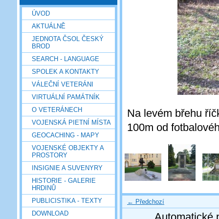
ÚVOD
AKTUÁLNĚ
JEDNOTA ČSOL ČESKÝ
BROD
SEARCH - LANGUAGE
SPOLEK A KONTAKTY
VÁLEČNÍ VETERÁNI
VIRTUÁLNÍ PAMÁTNÍK
O VETERÁNECH
Na levém břehu říč
VOJENSKÁ PIETNÍ MÍSTA
100m od fotbalovéh
GEOCACHING - MAPY
VOJENSKÉ OBJEKTY A
PROSTORY
INSIGNIE A SUVENYRY
HISTORIE - GALERIE
HRDINŮ
PUBLICISTIKA - TEXTY
← Předchozí
DOWNLOAD
Automatické 