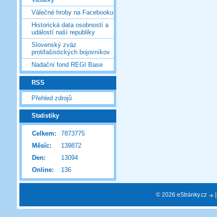
Válečné hroby na Facebooku
Historická data osobností a
událostí naší republiky
Slovenský zväz
protifašistických bojovníkov
Nadační fond REGI Base
RSS
Přehled zdrojů
Statistiky
Celkem:
7873775
Měsíc:
139872
Den:
13094
Online:
136
© 2026 eStránky.cz