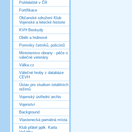
Pohřebiště v ČR
Fortifikace
Občanské sdružení Klub
Vojenské a letecké historie
KVH Beskydy
Oběti a hrdinové
Pomníky četníků, policistů
Ministerstvo obrany - péče o
válečné veterány
Válka.cz
Válečné hroby z databáze
CEVH
Ústav pro studium totalitních
režimů
Vojenský ústřední archiv
Vojenství
Background
Vlastenecká památná místa
Klub přátel pplk. Karla
Vašátky