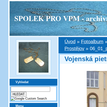
SPOLEK PRO VPM - archivní v
Úvod
»
Fotoalbum
Prostějov
»
06_01_p
Vojenská piet
Vyhledat
Menu