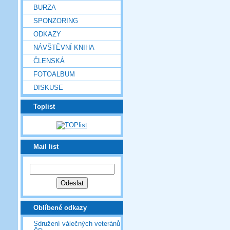
BURZA
SPONZORING
ODKAZY
NÁVŠTĚVNÍ KNIHA
ČLENSKÁ
FOTOALBUM
DISKUSE
Toplist
Mail list
Oblíbené odkazy
Sdružení válečných veteránů