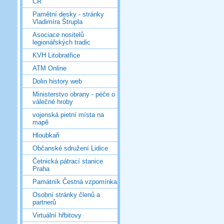
ČR
Pamětní desky - stránky
Vladimíra Štrupla
Asociace nositelů
legionářských tradic
KVH Litobratřice
ATM Online
Dolin history web
Ministerstvo obrany - péče o
válečné hroby
vojenská pietní místa na
mapě
Hloubkaři
Občanské sdružení Lidice
Četnická pátrací stanice
Praha
Památník Čestná vzpomínka
Osobní stránky členů a
partnerů
Virtuální hřbitovy