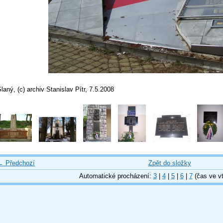
laný, (c) archiv Stanislav Pítr, 7.5.2008
← Předchozí
Zpět do složky
Automatické procházení:
3
|
4
|
5
|
6
|
7
(čas ve vt