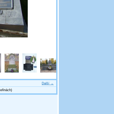
Další →
eřinách)