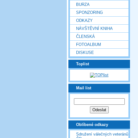
BURZA
SPONZORING
ODKAZY
NÁVŠTĚVNÍ KNIHA
ČLENSKÁ
FOTOALBUM
DISKUSE
Toplist
Mail list
Oblíbené odkazy
Sdružení válečných veteránů