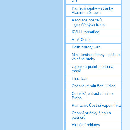
ČR
Pamětní desky - stránky
Vladimíra Štrupla
Asociace nositelů
legionářských tradic
KVH Litobratřice
ATM Online
Dolin history web
Ministerstvo obrany - péče o
válečné hroby
vojenská pietní místa na
mapě
Hloubkaři
Občanské sdružení Lidice
Četnická pátrací stanice
Praha
Památník Čestná vzpomínka
Osobní stránky členů a
partnerů
Virtuální hřbitovy