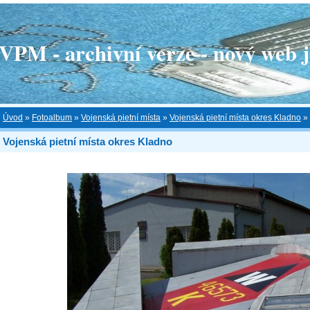
 - archivní verze - nový web je
Úvod
»
Fotoalbum
»
Vojenská pietní místa
»
Vojenská pietní místa okres Kladno
»
Vojenská pietní místa okres Kladno