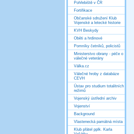
Pohřebiště v ČR
Fortifikace
Občanské sdružení Klub
Vojenské a letecké historie
KVH Beskydy
Oběti a hrdinové
Pomníky četníků, policistů
Ministerstvo obrany - péče o
válečné veterány
Válka.cz
Válečné hroby z databáze
CEVH
Ústav pro studium totalitních
režimů
Vojenský ústřední archiv
Vojenství
Background
Vlastenecká památná místa
Klub přátel pplk. Karla
Vašátky