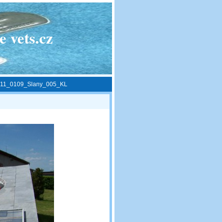
 vets.cz
11_0109_Slany_005_KL