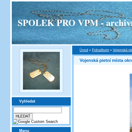
SPOLEK PRO VPM - archivní v
Úvod
»
Fotoalbum
»
Vojenská pi
Vojenská pietní místa ok
Vyhledat
Menu