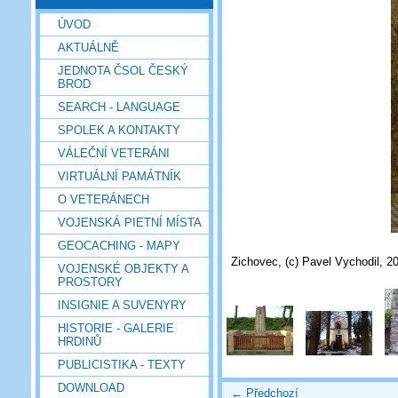
ÚVOD
AKTUÁLNĚ
JEDNOTA ČSOL ČESKÝ
BROD
SEARCH - LANGUAGE
SPOLEK A KONTAKTY
VÁLEČNÍ VETERÁNI
VIRTUÁLNÍ PAMÁTNÍK
O VETERÁNECH
VOJENSKÁ PIETNÍ MÍSTA
GEOCACHING - MAPY
Zichovec, (c) Pavel Vychodil, 2
VOJENSKÉ OBJEKTY A
PROSTORY
INSIGNIE A SUVENYRY
HISTORIE - GALERIE
HRDINŮ
PUBLICISTIKA - TEXTY
DOWNLOAD
← Předchozí