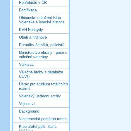
Pohřebiště v ČR
Fortifikace
Občanské sdružení Klub
Vojenské a letecké historie
KVH Beskydy
Oběti a hrdinové
Pomníky četníků, policistů
Ministerstvo obrany - péče o
válečné veterány
Válka.cz
Válečné hroby z databáze
CEVH
Ústav pro studium totalitních
režimů
Vojenský ústřední archiv
Vojenství
Background
Vlastenecká památná místa
Klub přátel pplk. Karla
Vašátky