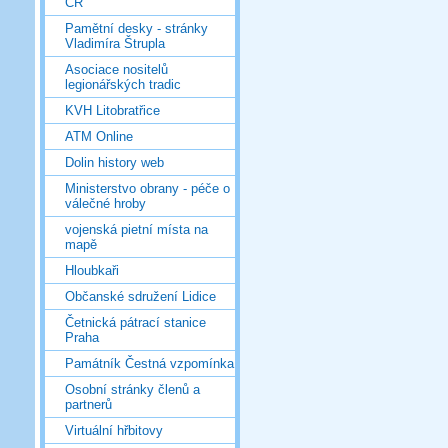
ČR
Pamětní desky - stránky
Vladimíra Štrupla
Asociace nositelů
legionářských tradic
KVH Litobratřice
ATM Online
Dolin history web
Ministerstvo obrany - péče o
válečné hroby
vojenská pietní místa na
mapě
Hloubkaři
Občanské sdružení Lidice
Četnická pátrací stanice
Praha
Památník Čestná vzpomínka
Osobní stránky členů a
partnerů
Virtuální hřbitovy