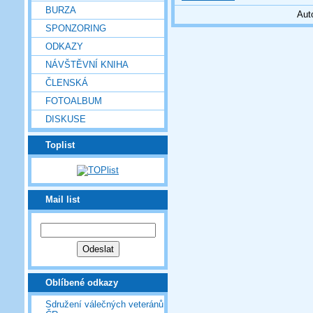
BURZA
Aut
SPONZORING
ODKAZY
NÁVŠTĚVNÍ KNIHA
ČLENSKÁ
FOTOALBUM
DISKUSE
Toplist
Mail list
Oblíbené odkazy
Sdružení válečných veteránů