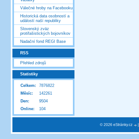
Válečné hroby na Facebooku
Historická data osobností a
událostí naší republiky
Slovenský zväz
protifašistických bojovníkov
Nadační fond REGI Base
RSS
Přehled zdrojů
Statistiky
Celkem:
7876822
Měsíc:
142261
Den:
9504
Online:
104
© 2026 eStránky.cz