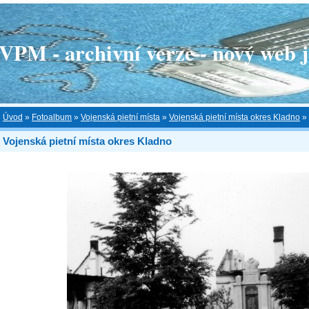
 - archivní verze - nový web je
Úvod
»
Fotoalbum
»
Vojenská pietní místa
»
Vojenská pietní místa okres Kladno
»
Vojenská pietní místa okres Kladno