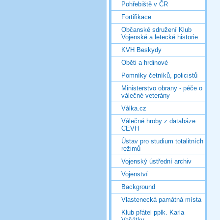
Pohřebiště v ČR
Fortifikace
Občanské sdružení Klub
Vojenské a letecké historie
KVH Beskydy
Oběti a hrdinové
Pomníky četníků, policistů
Ministerstvo obrany - péče o
válečné veterány
Válka.cz
Válečné hroby z databáze
CEVH
Ústav pro studium totalitních
režimů
Vojenský ústřední archiv
Vojenství
Background
Vlastenecká památná místa
Klub přátel pplk. Karla
Vašátky