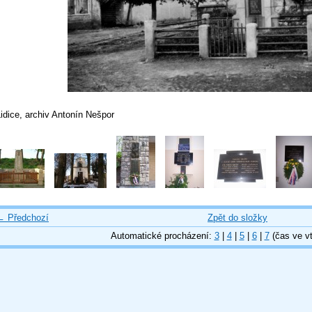
idice, archiv Antonín Nešpor
← Předchozí
Zpět do složky
Automatické procházení:
3
|
4
|
5
|
6
|
7
(čas ve vt