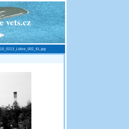
 vets.cz
10_0213_Lidice_002_KL.jpg