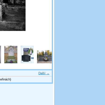
Další →
eřinách)