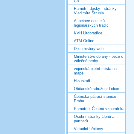
ČR
Pamětní desky - stránky
Vladimíra Štrupla
Asociace nositelů
legionářských tradic
KVH Litobratřice
ATM Online
Dolin history web
Ministerstvo obrany - péče o
válečné hroby
vojenská pietní místa na
mapě
Hloubkaři
Občanské sdružení Lidice
Četnická pátrací stanice
Praha
Památník Čestná vzpomínka
Osobní stránky členů a
partnerů
Virtuální hřbitovy