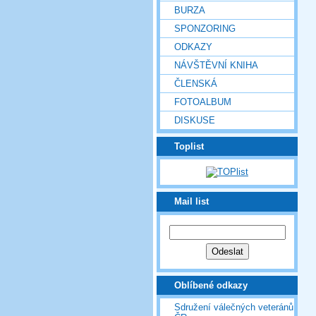
BURZA
SPONZORING
ODKAZY
NÁVŠTĚVNÍ KNIHA
ČLENSKÁ
FOTOALBUM
DISKUSE
Toplist
Mail list
Oblíbené odkazy
Sdružení válečných veteránů