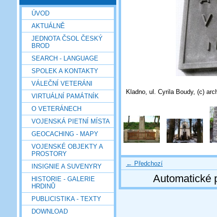
ÚVOD
AKTUÁLNĚ
JEDNOTA ČSOL ČESKÝ
BROD
SEARCH - LANGUAGE
SPOLEK A KONTAKTY
VÁLEČNÍ VETERÁNI
Kladno, ul. Cyrila Boudy, (c) arc
VIRTUÁLNÍ PAMÁTNÍK
O VETERÁNECH
VOJENSKÁ PIETNÍ MÍSTA
GEOCACHING - MAPY
VOJENSKÉ OBJEKTY A
PROSTORY
← Předchozí
INSIGNIE A SUVENYRY
Automatické 
HISTORIE - GALERIE
HRDINŮ
PUBLICISTIKA - TEXTY
DOWNLOAD