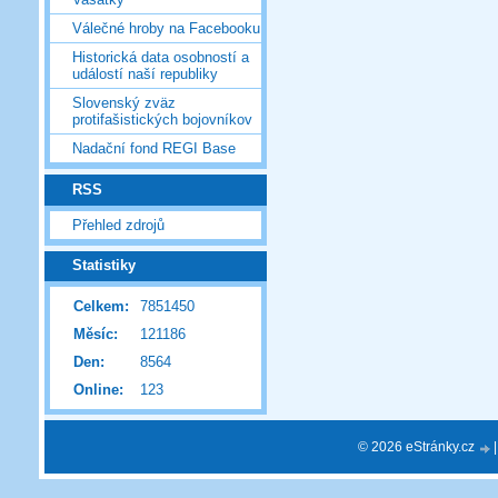
Válečné hroby na Facebooku
Historická data osobností a
událostí naší republiky
Slovenský zväz
protifašistických bojovníkov
Nadační fond REGI Base
RSS
Přehled zdrojů
Statistiky
Celkem:
7851450
Měsíc:
121186
Den:
8564
Online:
123
© 2026 eStránky.cz