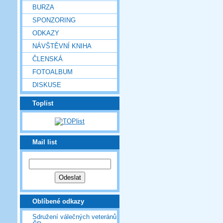
BURZA
SPONZORING
ODKAZY
NÁVŠTĚVNÍ KNIHA
ČLENSKÁ
FOTOALBUM
DISKUSE
Toplist
Mail list
Oblíbené odkazy
Sdružení válečných veteránů