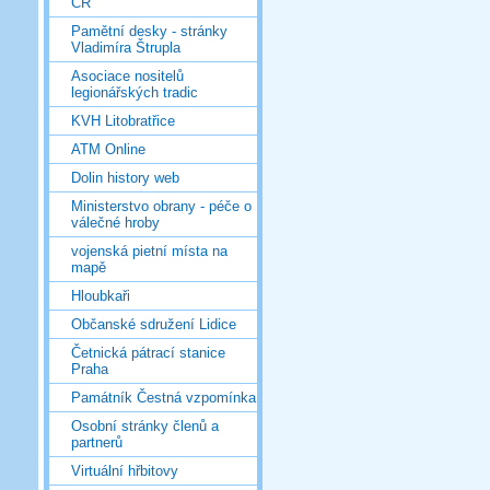
ČR
Pamětní desky - stránky
Vladimíra Štrupla
Asociace nositelů
legionářských tradic
KVH Litobratřice
ATM Online
Dolin history web
Ministerstvo obrany - péče o
válečné hroby
vojenská pietní místa na
mapě
Hloubkaři
Občanské sdružení Lidice
Četnická pátrací stanice
Praha
Památník Čestná vzpomínka
Osobní stránky členů a
partnerů
Virtuální hřbitovy