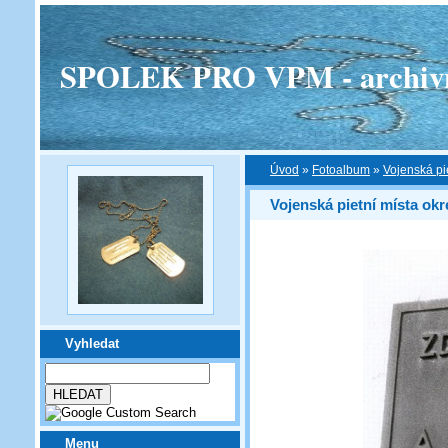
SPOLEK PRO VPM - archivní v
Úvod
»
Fotoalbum
»
Vojenská pi
Vojenská pietní místa ok
Vyhledat
Menu