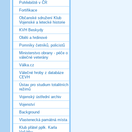
Pohřebiště v ČR
Fortifikace
Občanské sdružení Klub
Vojenské a letecké historie
KVH Beskydy
Oběti a hrdinové
Pomníky četníků, policistů
Ministerstvo obrany - péče o
válečné veterány
Válka.cz
Válečné hroby z databáze
CEVH
Ústav pro studium totalitních
režimů
Vojenský ústřední archiv
Vojenství
Background
Vlastenecká památná místa
Klub přátel pplk. Karla
Vašátky