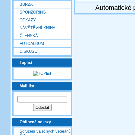
BURZA
Automatické 
SPONZORING
ODKAZY
NÁVŠTĚVNÍ KNIHA
ČLENSKÁ
FOTOALBUM
DISKUSE
Toplist
Mail list
Oblíbené odkazy
Sdružení válečných veteránů