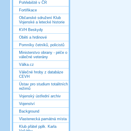
Pohřebiště v ČR
Fortifikace
Občanské sdružení Klub
Vojenské a letecké historie
KVH Beskydy
Oběti a hrdinové
Pomníky četníků, policistů
Ministerstvo obrany - péče o
válečné veterány
Válka.cz
Válečné hroby z databáze
CEVH
Ústav pro studium totalitních
režimů
Vojenský ústřední archiv
Vojenství
Background
Vlastenecká památná místa
Klub přátel pplk. Karla
Vašátky