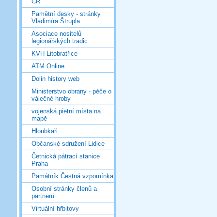
ČR
Pamětní desky - stránky
Vladimíra Štrupla
Asociace nositelů
legionářských tradic
KVH Litobratřice
ATM Online
Dolin history web
Ministerstvo obrany - péče o
válečné hroby
vojenská pietní místa na
mapě
Hloubkaři
Občanské sdružení Lidice
Četnická pátrací stanice
Praha
Památník Čestná vzpomínka
Osobní stránky členů a
partnerů
Virtuální hřbitovy