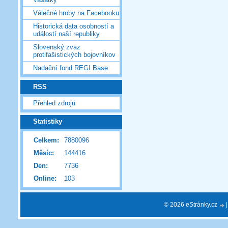
Válečné hroby na Facebooku
Historická data osobností a
událostí naší republiky
Slovenský zväz
protifašistických bojovníkov
Nadační fond REGI Base
RSS
Přehled zdrojů
Statistiky
Celkem:
7880096
Měsíc:
144416
Den:
7736
Online:
103
© 2026 eStránky.cz