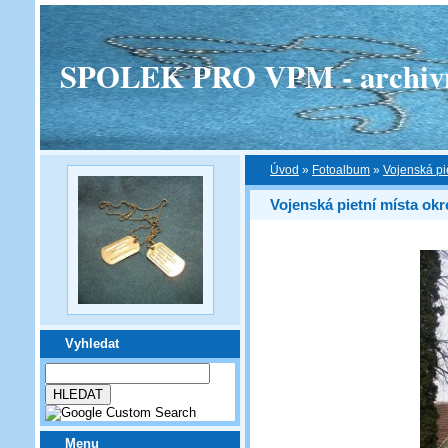
SPOLEK PRO VPM - archivní v
Úvod
»
Fotoalbum
»
Vojenská pi
Vojenská pietní místa ok
Vyhledat
Menu