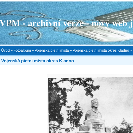
 - archivní verze - nový web je
Úvod
»
Fotoalbum
»
Vojenská pietní místa
»
Vojenská pietní místa okres Kladno
»
Vojenská pietní místa okres Kladno