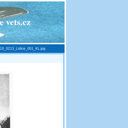
 vets.cz
10_0213_Lidice_001_KL.jpg