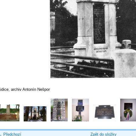
idice, archiv Antonín Nešpor
← Předchozí
Zpět do složky