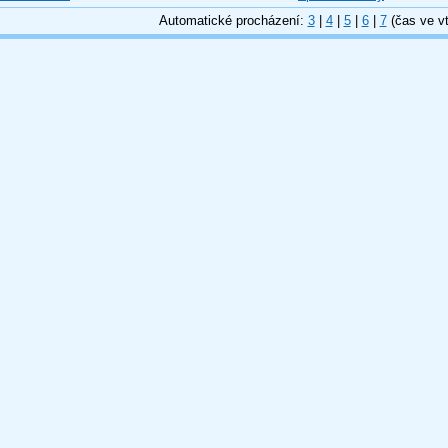
Automatické procházení:
3
|
4
|
5
|
6
|
7
(čas ve vt