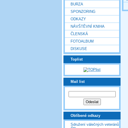
BURZA
SPONZORING
ODKAZY
NÁVŠTĚVNÍ KNIHA
ČLENSKÁ
FOTOALBUM
DISKUSE
Toplist
Mail list
Oblíbené odkazy
Sdružení válečných veteránů