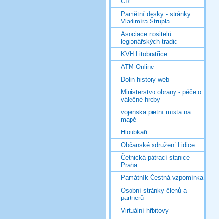
ČR
Pamětní desky - stránky
Vladimíra Štrupla
Asociace nositelů
legionářských tradic
KVH Litobratřice
ATM Online
Dolin history web
Ministerstvo obrany - péče o
válečné hroby
vojenská pietní místa na
mapě
Hloubkaři
Občanské sdružení Lidice
Četnická pátrací stanice
Praha
Památník Čestná vzpomínka
Osobní stránky členů a
partnerů
Virtuální hřbitovy