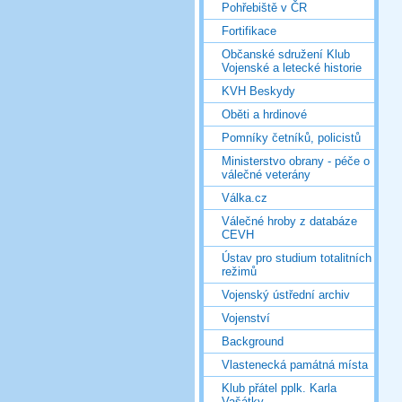
Pohřebiště v ČR
Fortifikace
Občanské sdružení Klub
Vojenské a letecké historie
KVH Beskydy
Oběti a hrdinové
Pomníky četníků, policistů
Ministerstvo obrany - péče o
válečné veterány
Válka.cz
Válečné hroby z databáze
CEVH
Ústav pro studium totalitních
režimů
Vojenský ústřední archiv
Vojenství
Background
Vlastenecká památná místa
Klub přátel pplk. Karla
Vašátky