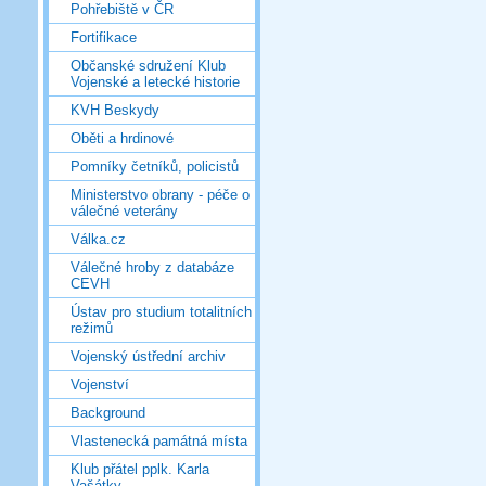
Pohřebiště v ČR
Fortifikace
Občanské sdružení Klub
Vojenské a letecké historie
KVH Beskydy
Oběti a hrdinové
Pomníky četníků, policistů
Ministerstvo obrany - péče o
válečné veterány
Válka.cz
Válečné hroby z databáze
CEVH
Ústav pro studium totalitních
režimů
Vojenský ústřední archiv
Vojenství
Background
Vlastenecká památná místa
Klub přátel pplk. Karla
Vašátky