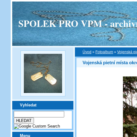
SPOLEK PRO VPM - archivní v
Úvod
»
Fotoalbum
»
Vojenská pi
Vojenská pietní místa ok
Vyhledat
Menu