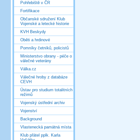
Pohřebiště v ČR
Fortifikace
Občanské sdružení Klub
Vojenské a letecké historie
KVH Beskydy
Oběti a hrdinové
Pomníky četníků, policistů
Ministerstvo obrany - péče o
válečné veterány
Válka.cz
Válečné hroby z databáze
CEVH
Ústav pro studium totalitních
režimů
Vojenský ústřední archiv
Vojenství
Background
Vlastenecká památná místa
Klub přátel pplk. Karla
Vašátky