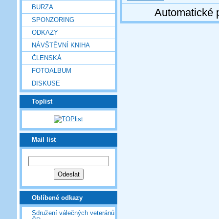
BURZA
Automatické 
SPONZORING
ODKAZY
NÁVŠTĚVNÍ KNIHA
ČLENSKÁ
FOTOALBUM
DISKUSE
Toplist
Mail list
Oblíbené odkazy
Sdružení válečných veteránů