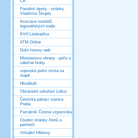
ČR
Pamětní desky - stránky
Vladimíra Štrupla
Asociace nositelů
legionářských tradic
KVH Litobratřice
ATM Online
Dolin history web
Ministerstvo obrany - péče o
válečné hroby
vojenská pietní místa na
mapě
Hloubkaři
Občanské sdružení Lidice
Četnická pátrací stanice
Praha
Památník Čestná vzpomínka
Osobní stránky členů a
partnerů
Virtuální hřbitovy