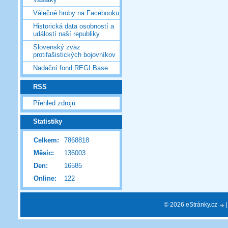
Válečné hroby na Facebooku
Historická data osobností a
událostí naší republiky
Slovenský zväz
protifašistických bojovníkov
Nadační fond REGI Base
RSS
Přehled zdrojů
Statistiky
Celkem:
7868818
Měsíc:
136003
Den:
16585
Online:
122
© 2026 eStránky.cz