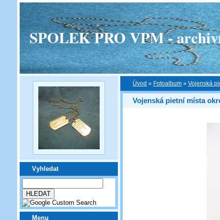
SPOLEK PRO VPM - archivní v
Úvod
»
Fotoalbum
»
Vojenská pi
Vojenská pietní místa ok
Vyhledat
Menu