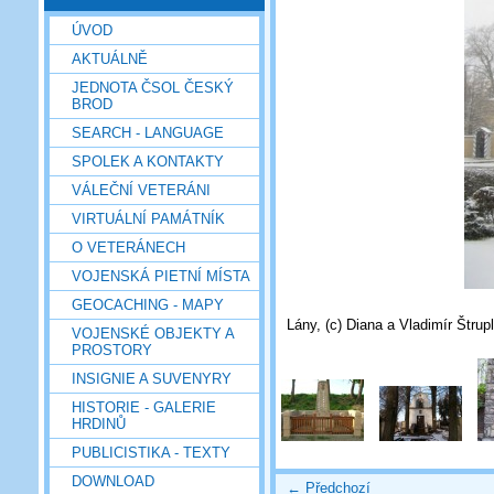
ÚVOD
AKTUÁLNĚ
JEDNOTA ČSOL ČESKÝ
BROD
SEARCH - LANGUAGE
SPOLEK A KONTAKTY
VÁLEČNÍ VETERÁNI
VIRTUÁLNÍ PAMÁTNÍK
O VETERÁNECH
VOJENSKÁ PIETNÍ MÍSTA
GEOCACHING - MAPY
Lány, (c) Diana a Vladimír Štrup
VOJENSKÉ OBJEKTY A
PROSTORY
INSIGNIE A SUVENYRY
HISTORIE - GALERIE
HRDINŮ
PUBLICISTIKA - TEXTY
DOWNLOAD
← Předchozí