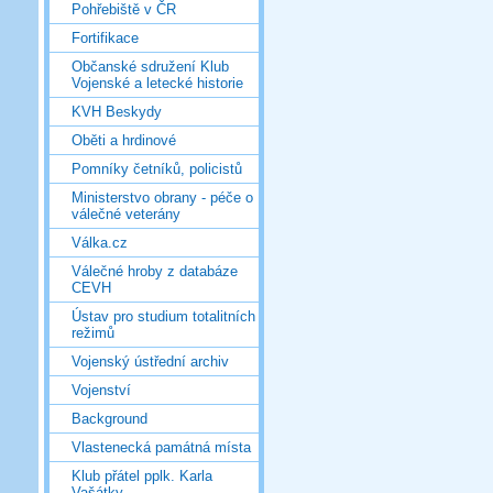
Pohřebiště v ČR
Fortifikace
Občanské sdružení Klub
Vojenské a letecké historie
KVH Beskydy
Oběti a hrdinové
Pomníky četníků, policistů
Ministerstvo obrany - péče o
válečné veterány
Válka.cz
Válečné hroby z databáze
CEVH
Ústav pro studium totalitních
režimů
Vojenský ústřední archiv
Vojenství
Background
Vlastenecká památná místa
Klub přátel pplk. Karla
Vašátky