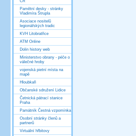
ČR
Pamětní desky - stránky
Vladimíra Štrupla
Asociace nositelů
legionářských tradic
KVH Litobratřice
ATM Online
Dolin history web
Ministerstvo obrany - péče o
válečné hroby
vojenská pietní místa na
mapě
Hloubkaři
Občanské sdružení Lidice
Četnická pátrací stanice
Praha
Památník Čestná vzpomínka
Osobní stránky členů a
partnerů
Virtuální hřbitovy