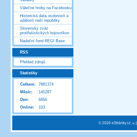
Válečné hroby na Facebooku
Historická data osobností a
událostí naší republiky
Slovenský zväz
protifašistických bojovníkov
Nadační fond REGI Base
RSS
Přehled zdrojů
Statistiky
Celkem:
7881374
Měsíc:
145287
Den:
6856
Online:
103
© 2026 eStránky.cz