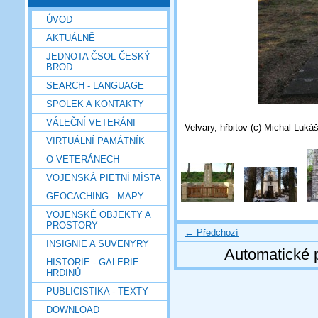
ÚVOD
AKTUÁLNĚ
JEDNOTA ČSOL ČESKÝ
BROD
SEARCH - LANGUAGE
SPOLEK A KONTAKTY
VÁLEČNÍ VETERÁNI
Velvary, hřbitov (c) Michal Luká
VIRTUÁLNÍ PAMÁTNÍK
O VETERÁNECH
VOJENSKÁ PIETNÍ MÍSTA
GEOCACHING - MAPY
VOJENSKÉ OBJEKTY A
PROSTORY
← Předchozí
INSIGNIE A SUVENYRY
Automatické 
HISTORIE - GALERIE
HRDINŮ
PUBLICISTIKA - TEXTY
DOWNLOAD