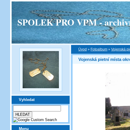
SPOLEK PRO VPM - archivní v
Úvod
»
Fotoalbum
»
Vojenská pi
Vojenská pietní místa ok
Vyhledat
Menu