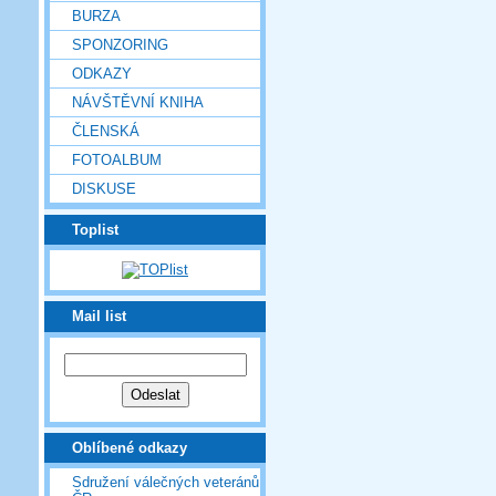
BURZA
SPONZORING
ODKAZY
NÁVŠTĚVNÍ KNIHA
ČLENSKÁ
FOTOALBUM
DISKUSE
Toplist
Mail list
Oblíbené odkazy
Sdružení válečných veteránů