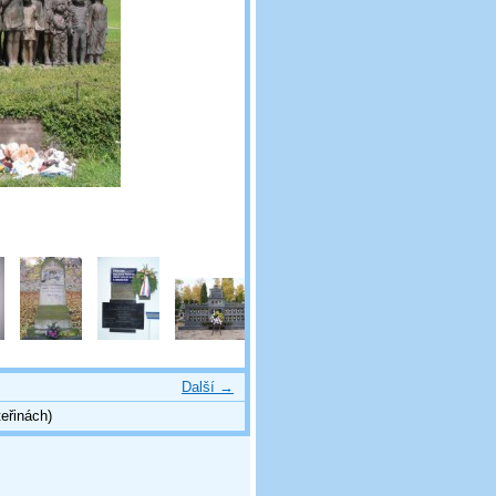
Další →
eřinách)