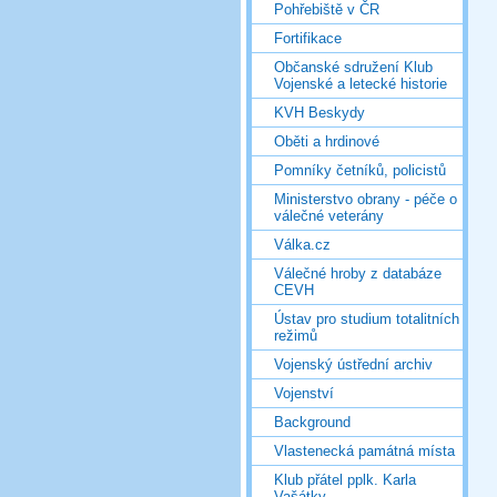
Pohřebiště v ČR
Fortifikace
Občanské sdružení Klub
Vojenské a letecké historie
KVH Beskydy
Oběti a hrdinové
Pomníky četníků, policistů
Ministerstvo obrany - péče o
válečné veterány
Válka.cz
Válečné hroby z databáze
CEVH
Ústav pro studium totalitních
režimů
Vojenský ústřední archiv
Vojenství
Background
Vlastenecká památná místa
Klub přátel pplk. Karla
Vašátky