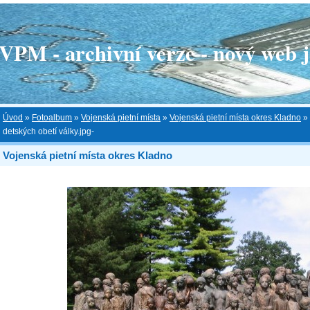
 - archivní verze - nový web je
Úvod
»
Fotoalbum
»
Vojenská pietní místa
»
Vojenská pietní místa okres Kladno
»
detských obetí války.jpg-
Vojenská pietní místa okres Kladno