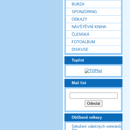
BURZA
SPONZORING
ODKAZY
NÁVŠTĚVNÍ KNIHA
ČLENSKÁ
FOTOALBUM
DISKUSE
Toplist
Mail list
Oblíbené odkazy
Sdružení válečných veteránů