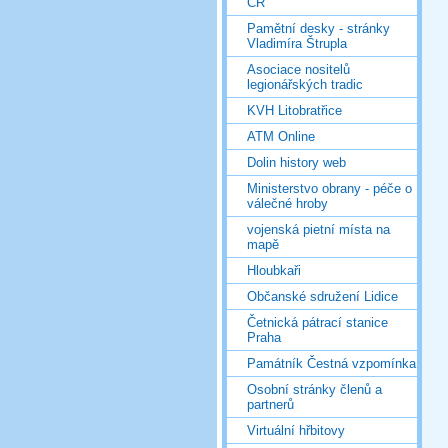
ČR
Pamětní desky - stránky
Vladimíra Štrupla
Asociace nositelů
legionářských tradic
KVH Litobratřice
ATM Online
Dolin history web
Ministerstvo obrany - péče o
válečné hroby
vojenská pietní místa na
mapě
Hloubkaři
Občanské sdružení Lidice
Četnická pátrací stanice
Praha
Památník Čestná vzpomínka
Osobní stránky členů a
partnerů
Virtuální hřbitovy