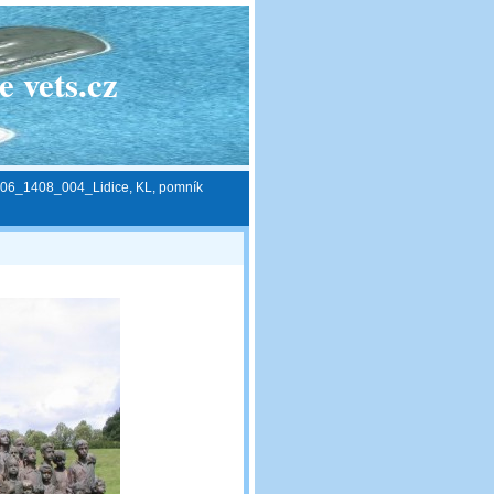
 vets.cz
06_1408_004_Lidice, KL, pomník