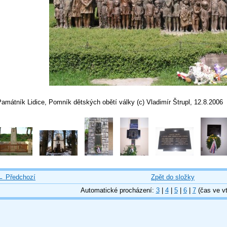
amátník Lidice, Pomník dětských obětí války (c) Vladimír Štrupl, 12.8.2006
← Předchozí
Zpět do složky
Automatické procházení:
3
|
4
|
5
|
6
|
7
(čas ve vt