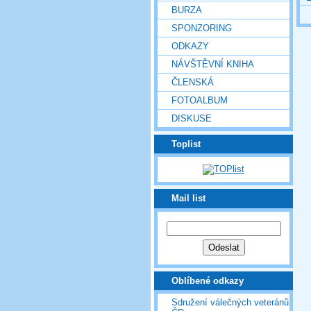
BURZA
SPONZORING
ODKAZY
NÁVŠTĚVNÍ KNIHA
ČLENSKÁ
FOTOALBUM
DISKUSE
Toplist
Mail list
Oblíbené odkazy
Sdružení válečných veteránů