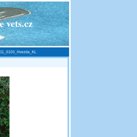
 vets.cz
11_0103_Hvezda_KL