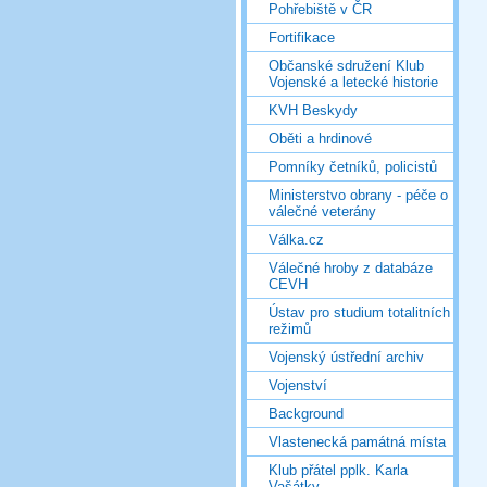
Pohřebiště v ČR
Fortifikace
Občanské sdružení Klub
Vojenské a letecké historie
KVH Beskydy
Oběti a hrdinové
Pomníky četníků, policistů
Ministerstvo obrany - péče o
válečné veterány
Válka.cz
Válečné hroby z databáze
CEVH
Ústav pro studium totalitních
režimů
Vojenský ústřední archiv
Vojenství
Background
Vlastenecká památná místa
Klub přátel pplk. Karla
Vašátky