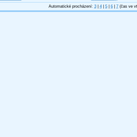
Automatické procházení:
3
|
4
|
5
|
6
|
7
(čas ve vt