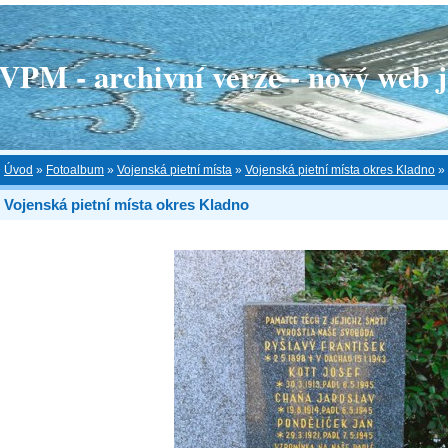
 - archivní verze - nový web je
Úvod
»
Fotoalbum
»
Vojenská pietní místa
»
Vojenská pietní místa okres Kladno
»
Vojenská pietní místa okres Kladno