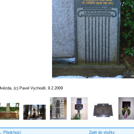
vězda, (c) Pavel Vychodil, 9.2.2009
← Předchozí
Zpět do složky