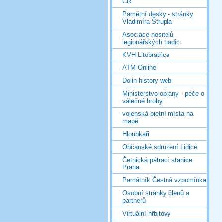
ČR
Pamětní desky - stránky
Vladimíra Štrupla
Asociace nositelů
legionářských tradic
KVH Litobratřice
ATM Online
Dolin history web
Ministerstvo obrany - péče o
válečné hroby
vojenská pietní místa na
mapě
Hloubkaři
Občanské sdružení Lidice
Četnická pátrací stanice
Praha
Památník Čestná vzpomínka
Osobní stránky členů a
partnerů
Virtuální hřbitovy