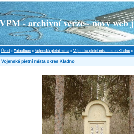
 - archivní verze - nový web je
Úvod
»
Fotoalbum
»
Vojenská pietní místa
»
Vojenská pietní místa okres Kladno
»
Vojenská pietní místa okres Kladno