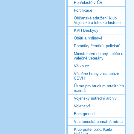
Pohřebiště v ČR
Fortifikace
Občanské sdružení Klub
Vojenské a letecké historie
KVH Beskydy
Oběti a hrdinové
Pomníky četníků, policistů
Ministerstvo obrany - péče o
válečné veterány
Válka.cz
Válečné hroby z databáze
CEVH
Ústav pro studium totalitních
režimů
Vojenský ústřední archiv
Vojenství
Background
Vlastenecká památná místa
Klub přátel pplk. Karla
Vašátky