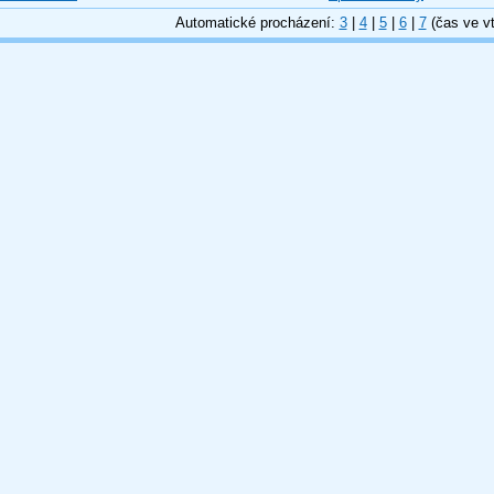
Automatické procházení:
3
|
4
|
5
|
6
|
7
(čas ve vt