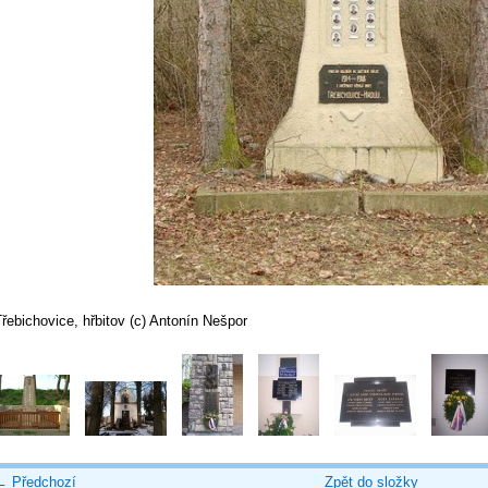
řebichovice, hřbitov (c) Antonín Nešpor
← Předchozí
Zpět do složky