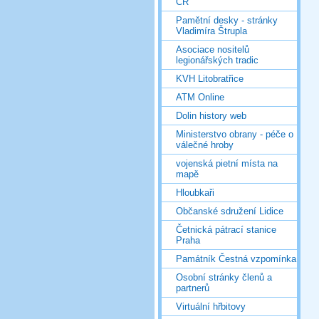
ČR
Pamětní desky - stránky
Vladimíra Štrupla
Asociace nositelů
legionářských tradic
KVH Litobratřice
ATM Online
Dolin history web
Ministerstvo obrany - péče o
válečné hroby
vojenská pietní místa na
mapě
Hloubkaři
Občanské sdružení Lidice
Četnická pátrací stanice
Praha
Památník Čestná vzpomínka
Osobní stránky členů a
partnerů
Virtuální hřbitovy