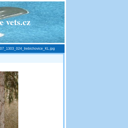
 vets.cz
07_1303_024_trebichovice_KL.jpg