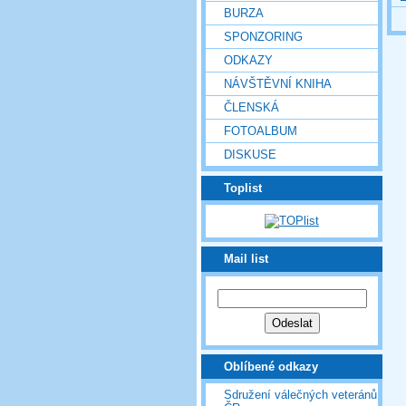
BURZA
SPONZORING
ODKAZY
NÁVŠTĚVNÍ KNIHA
ČLENSKÁ
FOTOALBUM
DISKUSE
Toplist
Mail list
Oblíbené odkazy
Sdružení válečných veteránů