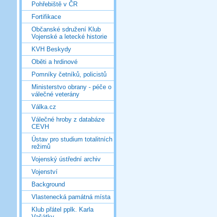
Pohřebiště v ČR
Fortifikace
Občanské sdružení Klub
Vojenské a letecké historie
KVH Beskydy
Oběti a hrdinové
Pomníky četníků, policistů
Ministerstvo obrany - péče o
válečné veterány
Válka.cz
Válečné hroby z databáze
CEVH
Ústav pro studium totalitních
režimů
Vojenský ústřední archiv
Vojenství
Background
Vlastenecká památná místa
Klub přátel pplk. Karla
Vašátky