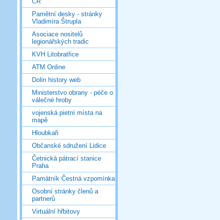
ČR
Pamětní desky - stránky
Vladimíra Štrupla
Asociace nositelů
legionářských tradic
KVH Litobratřice
ATM Online
Dolin history web
Ministerstvo obrany - péče o
válečné hroby
vojenská pietní místa na
mapě
Hloubkaři
Občanské sdružení Lidice
Četnická pátrací stanice
Praha
Památník Čestná vzpomínka
Osobní stránky členů a
partnerů
Virtuální hřbitovy