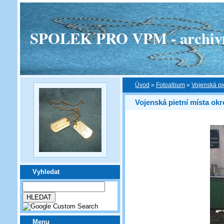
SPOLEK PRO VPM - archivní v
Úvod
»
Fotoalbum
»
Vojenská pi
Vojenská pietní místa ok
Vyhledat
Menu