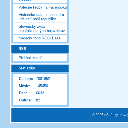
Válečné hroby na Facebooku
Historická data osobností a
událostí naší republiky
Slovenský zväz
protifašistických bojovníkov
Nadační fond REGI Base
RSS
Přehled zdrojů
Statistiky
Celkem:
7881652
Měsíc:
145450
Den:
6632
Online:
82
© 2026 eStránky.cz