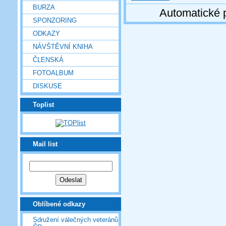
BURZA
Automatické 
SPONZORING
ODKAZY
NÁVŠTĚVNÍ KNIHA
ČLENSKÁ
FOTOALBUM
DISKUSE
Toplist
Mail list
Oblíbené odkazy
Sdružení válečných veteránů