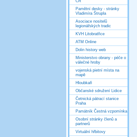
ČR
Pamětní desky - stránky
Vladimíra Štrupla
Asociace nositelů
legionářských tradic
KVH Litobratřice
ATM Online
Dolin history web
Ministerstvo obrany - péče o
válečné hroby
vojenská pietní místa na
mapě
Hloubkaři
Občanské sdružení Lidice
Četnická pátrací stanice
Praha
Památník Čestná vzpomínka
Osobní stránky členů a
partnerů
Virtuální hřbitovy