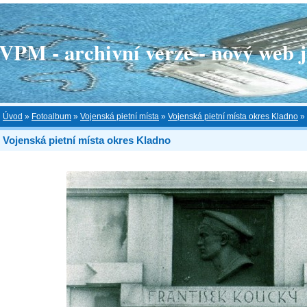
 - archivní verze - nový web je
Úvod
»
Fotoalbum
»
Vojenská pietní místa
»
Vojenská pietní místa okres Kladno
»
Vojenská pietní místa okres Kladno