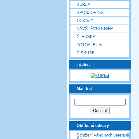
BURZA
SPONZORING
ODKAZY
NÁVŠTĚVNÍ KNIHA
ČLENSKÁ
FOTOALBUM
DISKUSE
Toplist
Mail list
Oblíbené odkazy
Sdružení válečných veteránů