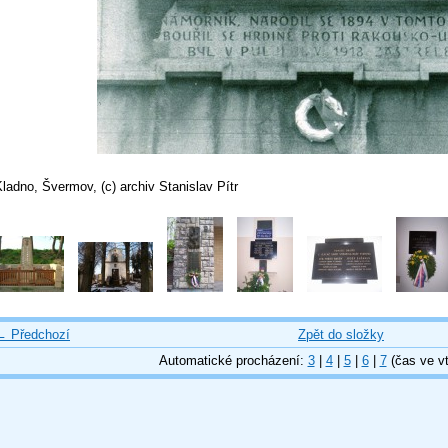
ladno, Švermov, (c) archiv Stanislav Pítr
← Předchozí
Zpět do složky
Automatické procházení:
3
|
4
|
5
|
6
|
7
(čas ve vt