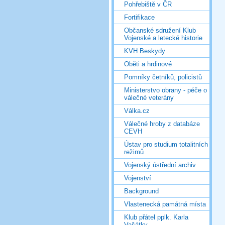
Pohřebiště v ČR
Fortifikace
Občanské sdružení Klub
Vojenské a letecké historie
KVH Beskydy
Oběti a hrdinové
Pomníky četníků, policistů
Ministerstvo obrany - péče o
válečné veterány
Válka.cz
Válečné hroby z databáze
CEVH
Ústav pro studium totalitních
režimů
Vojenský ústřední archiv
Vojenství
Background
Vlastenecká památná místa
Klub přátel pplk. Karla
Vašátky