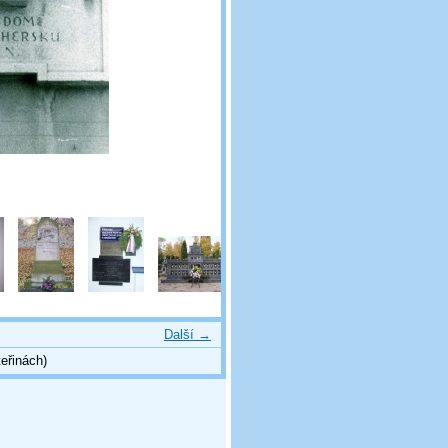
Další →
eřinách)