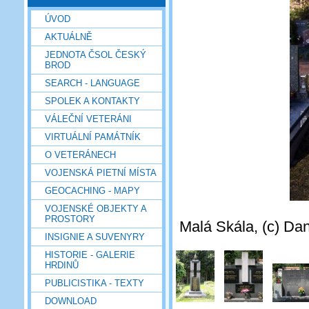
ÚVOD
AKTUÁLNĚ
JEDNOTA ČSOL ČESKÝ
BROD
SEARCH - LANGUAGE
SPOLEK A KONTAKTY
VÁLEČNÍ VETERÁNI
VIRTUÁLNÍ PAMÁTNÍK
O VETERÁNECH
VOJENSKÁ PIETNÍ MÍSTA
GEOCACHING - MAPY
VOJENSKÉ OBJEKTY A
PROSTORY
Malá Skála, (c) Dan
INSIGNIE A SUVENYRY
HISTORIE - GALERIE
HRDINŮ
PUBLICISTIKA - TEXTY
DOWNLOAD