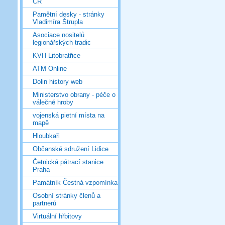
ČR
Pamětní desky - stránky
Vladimíra Štrupla
Asociace nositelů
legionářských tradic
KVH Litobratřice
ATM Online
Dolin history web
Ministerstvo obrany - péče o
válečné hroby
vojenská pietní místa na
mapě
Hloubkaři
Občanské sdružení Lidice
Četnická pátrací stanice
Praha
Památník Čestná vzpomínka
Osobní stránky členů a
partnerů
Virtuální hřbitovy