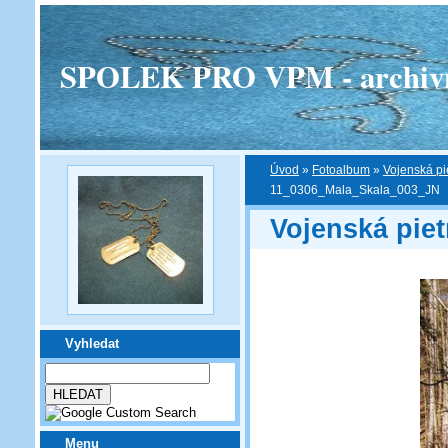
SPOLEK PRO VPM - archivní v
Úvod
»
Fotoalbum
»
Vojenská pi
11_0306_Mala_Skala_003_JN
Vojenská piet
Vyhledat
Menu