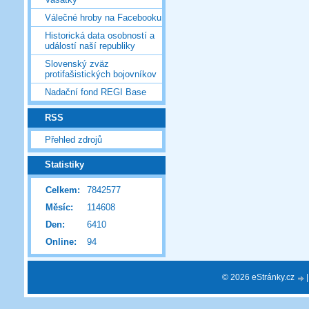
Válečné hroby na Facebooku
Historická data osobností a
událostí naší republiky
Slovenský zväz
protifašistických bojovníkov
Nadační fond REGI Base
RSS
Přehled zdrojů
Statistiky
Celkem:
7842577
Měsíc:
114608
Den:
6410
Online:
94
© 2026 eStránky.cz