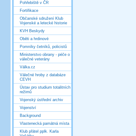
Pohřebiště v ČR
Fortifikace
Občanské sdružení Klub
Vojenské a letecké historie
KVH Beskydy
Oběti a hrdinové
Pomníky četníků, policistů
Ministerstvo obrany - péče o
válečné veterány
Válka.cz
Válečné hroby z databáze
CEVH
Ústav pro studium totalitních
režimů
Vojenský ústřední archiv
Vojenství
Background
Vlastenecká památná místa
Klub přátel pplk. Karla
Vašátky