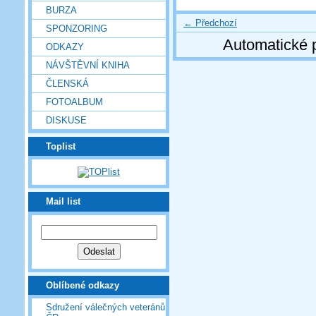
BURZA
← Předchozí
SPONZORING
Automatické 
ODKAZY
NÁVŠTĚVNÍ KNIHA
ČLENSKÁ
FOTOALBUM
DISKUSE
Toplist
Mail list
Oblíbené odkazy
Sdružení válečných veteránů