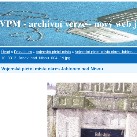
 - archivní verze - nový web je
Úvod
»
Fotoalbum
»
Vojenská pietní místa
»
Vojenská pietní místa okres Jablone
10_0312_Janov_nad_Nisou_004_JN.jpg
Vojenská pietní místa okres Jablonec nad Nisou