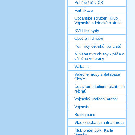
Pohřebiště v ČR
Fortifikace
Občanské sdružení Klub
Vojenské a letecké historie
KVH Beskydy
Oběti a hrdinové
Pomníky četníků, policistů
Ministerstvo obrany - péče o
válečné veterány
Válka.cz
Válečné hroby z databáze
CEVH
Ústav pro studium totalitních
režimů
Vojenský ústřední archiv
Vojenství
Background
Vlastenecká památná místa
Klub přátel pplk. Karla
Vašátky