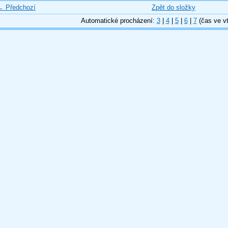
← Předchozí
Zpět do složky
Automatické procházení:
3
|
4
|
5
|
6
|
7
(čas ve vt