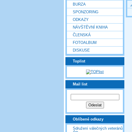
BURZA
SPONZORING
ODKAZY
NÁVŠTĚVNÍ KNIHA
ČLENSKÁ
FOTOALBUM
DISKUSE
Toplist
Mail list
Oblíbené odkazy
Sdružení válečných veteránů