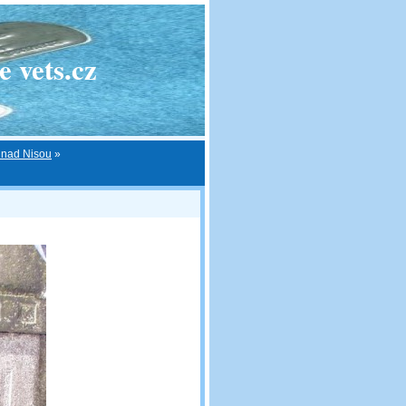
 vets.cz
c nad Nisou
»