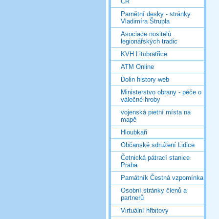
ČR
Pamětní desky - stránky
Vladimíra Štrupla
Asociace nositelů
legionářských tradic
KVH Litobratřice
ATM Online
Dolin history web
Ministerstvo obrany - péče o
válečné hroby
vojenská pietní místa na
mapě
Hloubkaři
Občanské sdružení Lidice
Četnická pátrací stanice
Praha
Památník Čestná vzpomínka
Osobní stránky členů a
partnerů
Virtuální hřbitovy