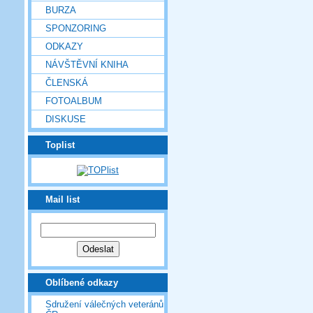
BURZA
SPONZORING
ODKAZY
NÁVŠTĚVNÍ KNIHA
ČLENSKÁ
FOTOALBUM
DISKUSE
Toplist
Mail list
Oblíbené odkazy
Sdružení válečných veteránů