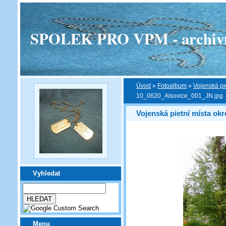
SPOLEK PRO VPM - archivní v
Úvod
»
Fotoalbum
»
Vojenská pi
10_0620_Alsovice_001_JN.jpg
Vojenská pietní místa ok
Vyhledat
Menu