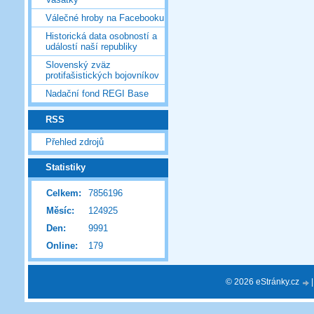
Válečné hroby na Facebooku
Historická data osobností a
událostí naší republiky
Slovenský zväz
protifašistických bojovníkov
Nadační fond REGI Base
RSS
Přehled zdrojů
Statistiky
Celkem:
7856196
Měsíc:
124925
Den:
9991
Online:
179
© 2026 eStránky.cz