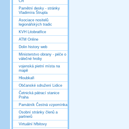
ČR
Pamětní desky - stránky
Vladimíra Štrupla
Asociace nositelů
legionářských tradic
KVH Litobratřice
ATM Online
Dolin history web
Ministerstvo obrany - péče o
válečné hroby
vojenská pietní místa na
mapě
Hloubkaři
Občanské sdružení Lidice
Četnická pátrací stanice
Praha
Památník Čestná vzpomínka
Osobní stránky členů a
partnerů
Virtuální hřbitovy