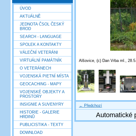
ÚVOD
AKTUÁLNĚ
JEDNOTA ČSOL ČESKÝ
BROD
SEARCH - LANGUAGE
SPOLEK A KONTAKTY
VÁLEČNÍ VETERÁNI
VIRTUÁLNÍ PAMÁTNÍK
Alšovice, (c) Dan Vrba ml., 28.
O VETERÁNECH
VOJENSKÁ PIETNÍ MÍSTA
GEOCACHING - MAPY
VOJENSKÉ OBJEKTY A
PROSTORY
INSIGNIE A SUVENYRY
← Předchozí
HISTORIE - GALERIE
Automatické 
HRDINŮ
PUBLICISTIKA - TEXTY
DOWNLOAD