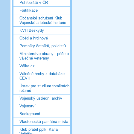
Pohřebiště v ČR
Fortifikace
Občanské sdružení Klub
Vojenské a letecké historie
KVH Beskydy
Oběti a hrdinové
Pomníky četníků, policistů
Ministerstvo obrany - péče o
válečné veterány
Válka.cz
Válečné hroby z databáze
CEVH
Ústav pro studium totalitních
režimů
Vojenský ústřední archiv
Vojenství
Background
Vlastenecká památná místa
Klub přátel pplk. Karla
Vašátky