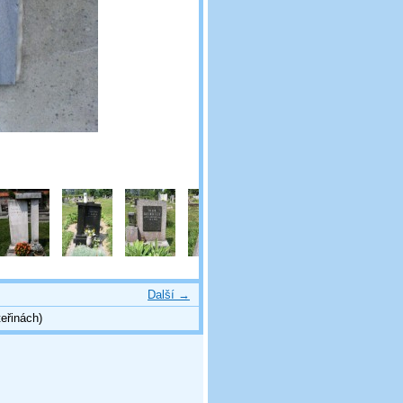
Další →
eřinách)