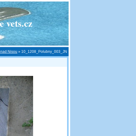
 vets.cz
c nad Nisou
»
10_1208_Polubny_003_JN