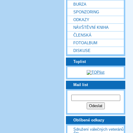
BURZA
SPONZORING
ODKAZY
NÁVŠTĚVNÍ KNIHA
ČLENSKÁ
FOTOALBUM
DISKUSE
Toplist
Mail list
Oblíbené odkazy
Sdružení válečných veteránů