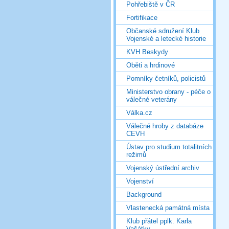
Pohřebiště v ČR
Fortifikace
Občanské sdružení Klub
Vojenské a letecké historie
KVH Beskydy
Oběti a hrdinové
Pomníky četníků, policistů
Ministerstvo obrany - péče o
válečné veterány
Válka.cz
Válečné hroby z databáze
CEVH
Ústav pro studium totalitních
režimů
Vojenský ústřední archiv
Vojenství
Background
Vlastenecká památná místa
Klub přátel pplk. Karla
Vašátky