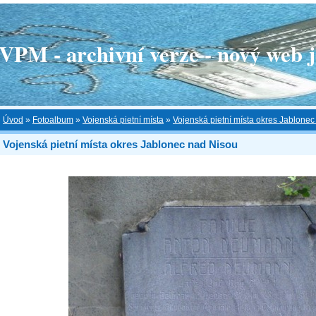
 - archivní verze - nový web je
Úvod
»
Fotoalbum
»
Vojenská pietní místa
»
Vojenská pietní místa okres Jablone
Vojenská pietní místa okres Jablonec nad Nisou