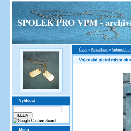
SPOLEK PRO VPM - archivní v
Úvod
»
Fotoalbum
»
Vojenská pi
Vojenská pietní místa ok
Vyhledat
Menu