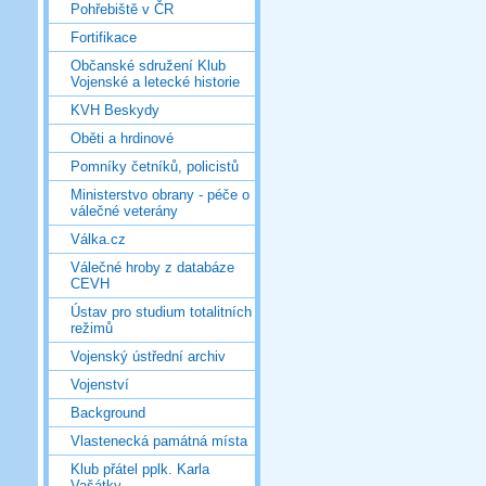
Pohřebiště v ČR
Fortifikace
Občanské sdružení Klub
Vojenské a letecké historie
KVH Beskydy
Oběti a hrdinové
Pomníky četníků, policistů
Ministerstvo obrany - péče o
válečné veterány
Válka.cz
Válečné hroby z databáze
CEVH
Ústav pro studium totalitních
režimů
Vojenský ústřední archiv
Vojenství
Background
Vlastenecká památná místa
Klub přátel pplk. Karla
Vašátky