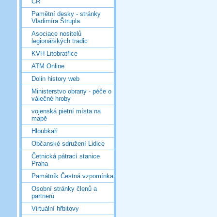
ČR
Pamětní desky - stránky
Vladimíra Štrupla
Asociace nositelů
legionářských tradic
KVH Litobratřice
ATM Online
Dolin history web
Ministerstvo obrany - péče o
válečné hroby
vojenská pietní místa na
mapě
Hloubkaři
Občanské sdružení Lidice
Četnická pátrací stanice
Praha
Památník Čestná vzpomínka
Osobní stránky členů a
partnerů
Virtuální hřbitovy