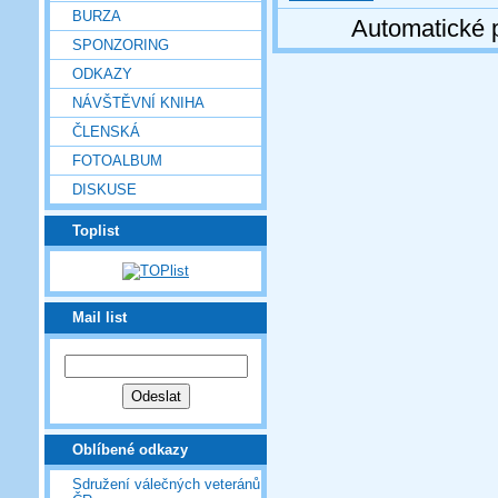
BURZA
Automatické 
SPONZORING
ODKAZY
NÁVŠTĚVNÍ KNIHA
ČLENSKÁ
FOTOALBUM
DISKUSE
Toplist
Mail list
Oblíbené odkazy
Sdružení válečných veteránů