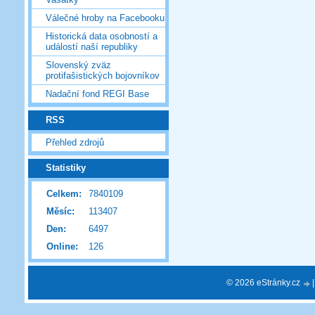
Válečné hroby na Facebooku
Historická data osobností a
událostí naší republiky
Slovenský zväz
protifašistických bojovníkov
Nadační fond REGI Base
RSS
Přehled zdrojů
Statistiky
Celkem:
7840109
Měsíc:
113407
Den:
6497
Online:
126
© 2026 eStránky.cz