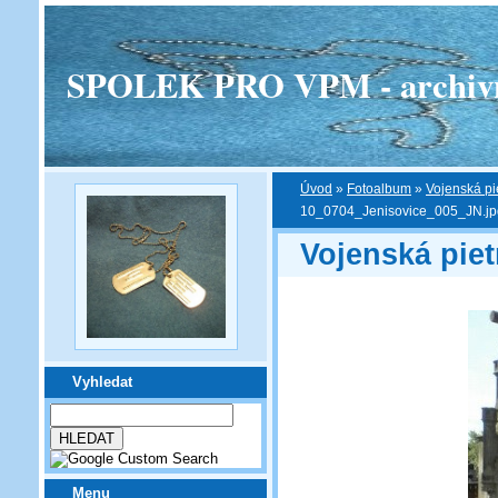
SPOLEK PRO VPM - archivní v
Úvod
»
Fotoalbum
»
Vojenská pi
10_0704_Jenisovice_005_JN.jp
Vojenská piet
Vyhledat
Menu