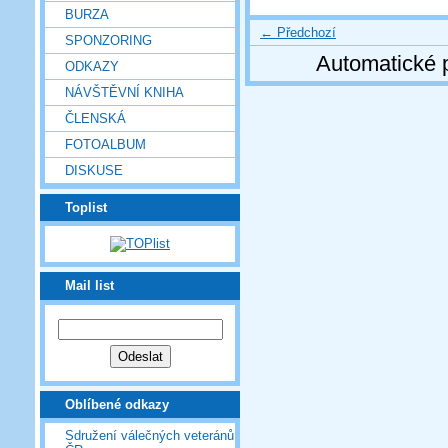
BURZA
← Předchozí
SPONZORING
Automatické 
ODKAZY
NÁVŠTĚVNÍ KNIHA
ČLENSKÁ
FOTOALBUM
DISKUSE
Toplist
Mail list
Oblíbené odkazy
Sdružení válečných veteránů