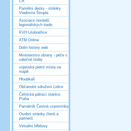
ČR
Pamětní desky - stránky
Vladimíra Štrupla
Asociace nositelů
legionářských tradic
KVH Litobratřice
ATM Online
Dolin history web
Ministerstvo obrany - péče o
válečné hroby
vojenská pietní místa na
mapě
Hloubkaři
Občanské sdružení Lidice
Četnická pátrací stanice
Praha
Památník Čestná vzpomínka
Osobní stránky členů a
partnerů
Virtuální hřbitovy