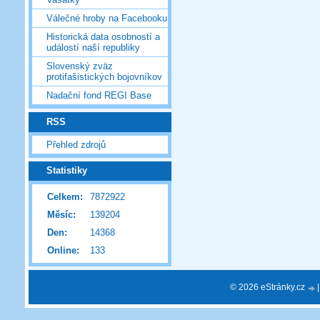
Válečné hroby na Facebooku
Historická data osobností a
událostí naší republiky
Slovenský zväz
protifašistických bojovníkov
Nadační fond REGI Base
RSS
Přehled zdrojů
Statistiky
Celkem:
7872922
Měsíc:
139204
Den:
14368
Online:
133
© 2026 eStránky.cz