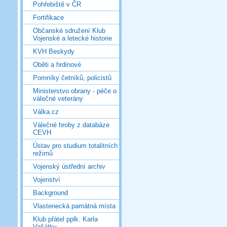
Pohřebiště v ČR
Fortifikace
Občanské sdružení Klub
Vojenské a letecké historie
KVH Beskydy
Oběti a hrdinové
Pomníky četníků, policistů
Ministerstvo obrany - péče o
válečné veterány
Válka.cz
Válečné hroby z databáze
CEVH
Ústav pro studium totalitních
režimů
Vojenský ústřední archiv
Vojenství
Background
Vlastenecká památná místa
Klub přátel pplk. Karla
Vašátky