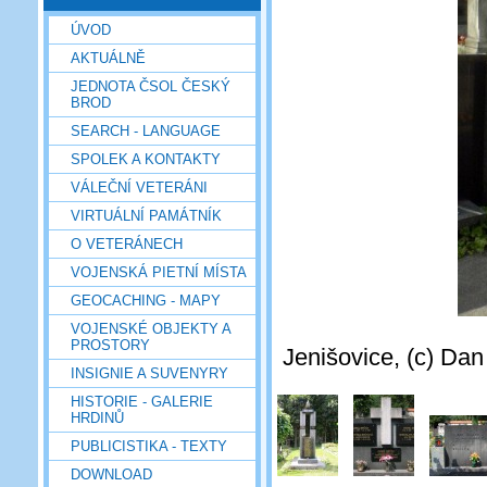
ÚVOD
AKTUÁLNĚ
JEDNOTA ČSOL ČESKÝ
BROD
SEARCH - LANGUAGE
SPOLEK A KONTAKTY
VÁLEČNÍ VETERÁNI
VIRTUÁLNÍ PAMÁTNÍK
O VETERÁNECH
VOJENSKÁ PIETNÍ MÍSTA
GEOCACHING - MAPY
VOJENSKÉ OBJEKTY A
PROSTORY
Jenišovice, (c) Dan
INSIGNIE A SUVENYRY
HISTORIE - GALERIE
HRDINŮ
PUBLICISTIKA - TEXTY
DOWNLOAD