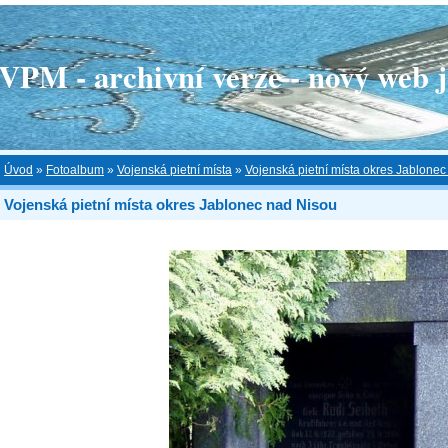
 - archivní verze - nový web je
Úvod
»
Fotoalbum
»
Vojenská pietní místa
»
Vojenská pietní místa okres Jablone
Vojenská pietní místa okres Jablonec nad Nisou