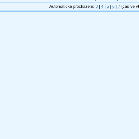
Automatické procházení:
3
|
4
|
5
|
6
|
7
(čas ve vt