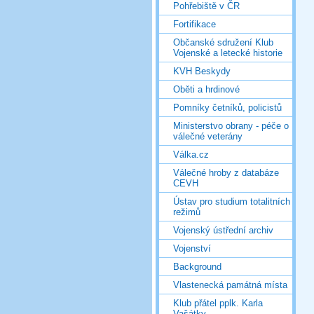
Pohřebiště v ČR
Fortifikace
Občanské sdružení Klub
Vojenské a letecké historie
KVH Beskydy
Oběti a hrdinové
Pomníky četníků, policistů
Ministerstvo obrany - péče o
válečné veterány
Válka.cz
Válečné hroby z databáze
CEVH
Ústav pro studium totalitních
režimů
Vojenský ústřední archiv
Vojenství
Background
Vlastenecká památná místa
Klub přátel pplk. Karla
Vašátky