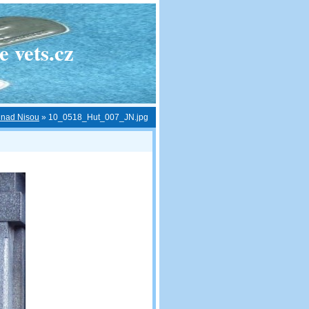
 vets.cz
c nad Nisou
»
10_0518_Hut_007_JN.jpg