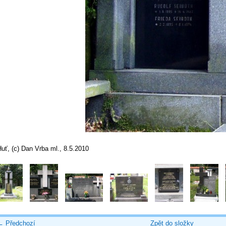
uť, (c) Dan Vrba ml., 8.5.2010
← Předchozí
Zpět do složky