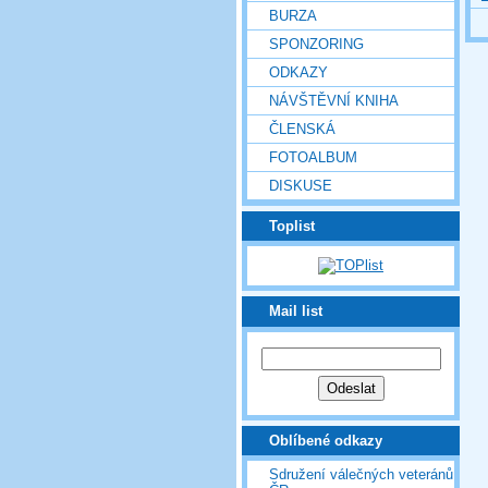
BURZA
SPONZORING
ODKAZY
NÁVŠTĚVNÍ KNIHA
ČLENSKÁ
FOTOALBUM
DISKUSE
Toplist
Mail list
Oblíbené odkazy
Sdružení válečných veteránů