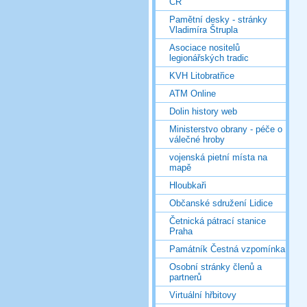
ČR
Pamětní desky - stránky
Vladimíra Štrupla
Asociace nositelů
legionářských tradic
KVH Litobratřice
ATM Online
Dolin history web
Ministerstvo obrany - péče o
válečné hroby
vojenská pietní místa na
mapě
Hloubkaři
Občanské sdružení Lidice
Četnická pátrací stanice
Praha
Památník Čestná vzpomínka
Osobní stránky členů a
partnerů
Virtuální hřbitovy