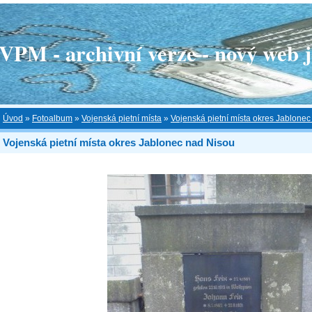
 - archivní verze - nový web je
Úvod
»
Fotoalbum
»
Vojenská pietní místa
»
Vojenská pietní místa okres Jablone
Vojenská pietní místa okres Jablonec nad Nisou