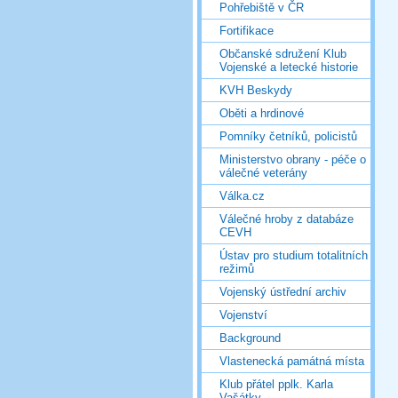
Pohřebiště v ČR
Fortifikace
Občanské sdružení Klub
Vojenské a letecké historie
KVH Beskydy
Oběti a hrdinové
Pomníky četníků, policistů
Ministerstvo obrany - péče o
válečné veterány
Válka.cz
Válečné hroby z databáze
CEVH
Ústav pro studium totalitních
režimů
Vojenský ústřední archiv
Vojenství
Background
Vlastenecká památná místa
Klub přátel pplk. Karla
Vašátky