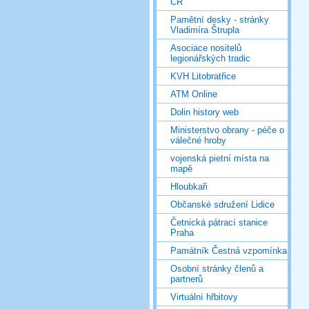
ČR
Pamětní desky - stránky
Vladimíra Štrupla
Asociace nositelů
legionářských tradic
KVH Litobratřice
ATM Online
Dolin history web
Ministerstvo obrany - péče o
válečné hroby
vojenská pietní místa na
mapě
Hloubkaři
Občanské sdružení Lidice
Četnická pátrací stanice
Praha
Památník Čestná vzpomínka
Osobní stránky členů a
partnerů
Virtuální hřbitovy