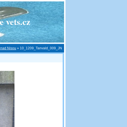
 vets.cz
c nad Nisou
»
10_1209_Tanvald_009_JN