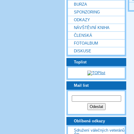
BURZA
SPONZORING
ODKAZY
NÁVŠTĚVNÍ KNIHA
ČLENSKÁ
FOTOALBUM
DISKUSE
Toplist
Mail list
Oblíbené odkazy
Sdružení válečných veteránů