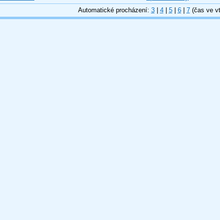
Automatické procházení:
3
|
4
|
5
|
6
|
7
(čas ve vt