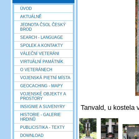
ÚVOD
AKTUÁLNĚ
JEDNOTA ČSOL ČESKÝ
BROD
SEARCH - LANGUAGE
SPOLEK A KONTAKTY
VÁLEČNÍ VETERÁNI
VIRTUÁLNÍ PAMÁTNÍK
O VETERÁNECH
VOJENSKÁ PIETNÍ MÍSTA
GEOCACHING - MAPY
VOJENSKÉ OBJEKTY A
PROSTORY
Tanvald, u kostela
INSIGNIE A SUVENYRY
HISTORIE - GALERIE
HRDINŮ
PUBLICISTIKA - TEXTY
DOWNLOAD