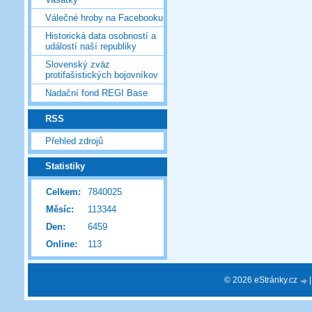
Válečné hroby na Facebooku
Historická data osobností a
událostí naší republiky
Slovenský zväz
protifašistických bojovníkov
Nadační fond REGI Base
RSS
Přehled zdrojů
Statistiky
Celkem:
7840025
Měsíc:
113344
Den:
6459
Online:
113
© 2026 eStránky.cz