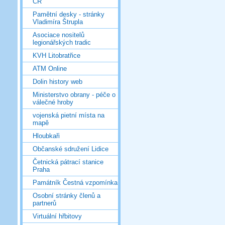
ČR
Pamětní desky - stránky
Vladimíra Štrupla
Asociace nositelů
legionářských tradic
KVH Litobratřice
ATM Online
Dolin history web
Ministerstvo obrany - péče o
válečné hroby
vojenská pietní místa na
mapě
Hloubkaři
Občanské sdružení Lidice
Četnická pátrací stanice
Praha
Památník Čestná vzpomínka
Osobní stránky členů a
partnerů
Virtuální hřbitovy