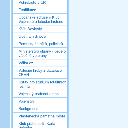
Pohřebiště v ČR
Fortifikace
Občanské sdružení Klub
Vojenské a letecké historie
KVH Beskydy
Oběti a hrdinové
Pomníky četníků, policistů
Ministerstvo obrany - péče o
válečné veterány
Válka.cz
Válečné hroby z databáze
CEVH
Ústav pro studium totalitních
režimů
Vojenský ústřední archiv
Vojenství
Background
Vlastenecká památná místa
Klub přátel pplk. Karla
Vašátky