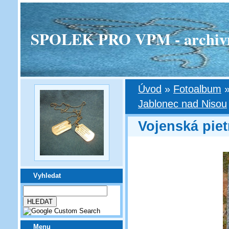
SPOLEK PRO VPM - archivní v
Úvod
»
Fotoalbum
Jablonec nad Nisou
Vojenská piet
Vyhledat
Menu