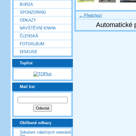
BURZA
SPONZORING
← Předchozí
ODKAZY
Automatické 
NÁVŠTĚVNÍ KNIHA
ČLENSKÁ
FOTOALBUM
DISKUSE
Toplist
Mail list
Oblíbené odkazy
Sdružení válečných veteránů