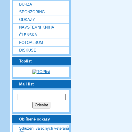
BURZA
SPONZORING
ODKAZY
NÁVŠTĚVNÍ KNIHA
ČLENSKÁ
FOTOALBUM
DISKUSE
Toplist
Mail list
Oblíbené odkazy
Sdružení válečných veteránů