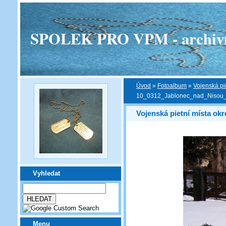
SPOLEK PRO VPM - archivní v
Úvod
»
Fotoalbum
»
Vojenská pi
10_0312_Jablonec_nad_Nisou_
Vojenská pietní místa ok
Vyhledat
Menu