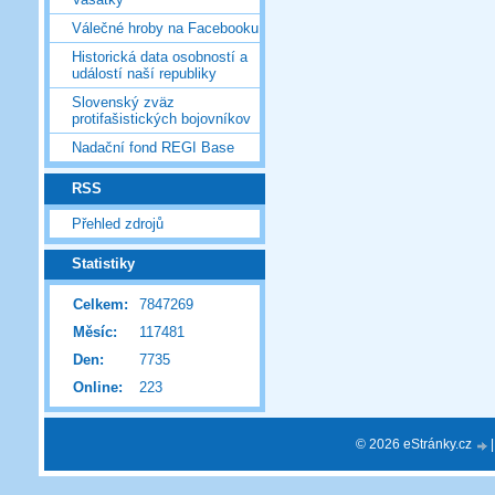
Válečné hroby na Facebooku
Historická data osobností a
událostí naší republiky
Slovenský zväz
protifašistických bojovníkov
Nadační fond REGI Base
RSS
Přehled zdrojů
Statistiky
Celkem:
7847269
Měsíc:
117481
Den:
7735
Online:
223
© 2026 eStránky.cz