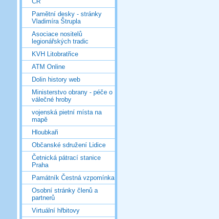
ČR
Pamětní desky - stránky
Vladimíra Štrupla
Asociace nositelů
legionářských tradic
KVH Litobratřice
ATM Online
Dolin history web
Ministerstvo obrany - péče o
válečné hroby
vojenská pietní místa na
mapě
Hloubkaři
Občanské sdružení Lidice
Četnická pátrací stanice
Praha
Památník Čestná vzpomínka
Osobní stránky členů a
partnerů
Virtuální hřbitovy