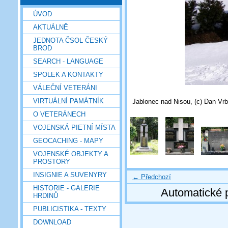
ÚVOD
AKTUÁLNĚ
JEDNOTA ČSOL ČESKÝ
BROD
SEARCH - LANGUAGE
SPOLEK A KONTAKTY
VÁLEČNÍ VETERÁNI
VIRTUÁLNÍ PAMÁTNÍK
Jablonec nad Nisou, (c) Dan Vrb
O VETERÁNECH
VOJENSKÁ PIETNÍ MÍSTA
GEOCACHING - MAPY
VOJENSKÉ OBJEKTY A
PROSTORY
INSIGNIE A SUVENYRY
← Předchozí
HISTORIE - GALERIE
Automatické 
HRDINŮ
PUBLICISTIKA - TEXTY
DOWNLOAD