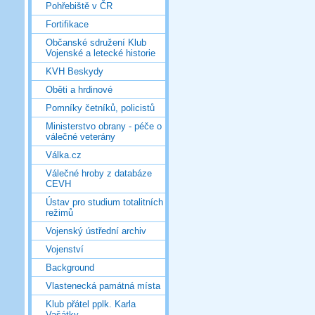
Pohřebiště v ČR
Fortifikace
Občanské sdružení Klub
Vojenské a letecké historie
KVH Beskydy
Oběti a hrdinové
Pomníky četníků, policistů
Ministerstvo obrany - péče o
válečné veterány
Válka.cz
Válečné hroby z databáze
CEVH
Ústav pro studium totalitních
režimů
Vojenský ústřední archiv
Vojenství
Background
Vlastenecká památná místa
Klub přátel pplk. Karla
Vašátky