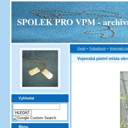
SPOLEK PRO VPM - archivní v
Úvod
»
Fotoalbum
»
Vojenská pi
Vojenská pietní místa ok
Vyhledat
Menu