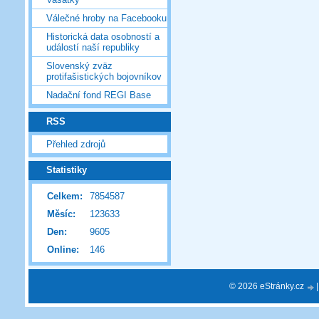
Válečné hroby na Facebooku
Historická data osobností a
událostí naší republiky
Slovenský zväz
protifašistických bojovníkov
Nadační fond REGI Base
RSS
Přehled zdrojů
Statistiky
Celkem:
7854587
Měsíc:
123633
Den:
9605
Online:
146
© 2026 eStránky.cz