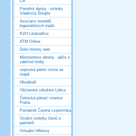
ČR
Pamětní desky - stránky
Vladimíra Štrupla
Asociace nositelů
legionářských tradic
KVH Litobratřice
ATM Online
Dolin history web
Ministerstvo obrany - péče o
válečné hroby
vojenská pietní místa na
mapě
Hloubkaři
Občanské sdružení Lidice
Četnická pátrací stanice
Praha
Památník Čestná vzpomínka
Osobní stránky členů a
partnerů
Virtuální hřbitovy