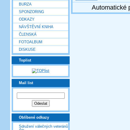
BURZA
Automatické 
SPONZORING
ODKAZY
NÁVŠTĚVNÍ KNIHA
ČLENSKÁ
FOTOALBUM
DISKUSE
Toplist
Mail list
Oblíbené odkazy
Sdružení válečných veteránů