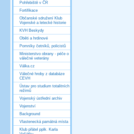
Pohřebiště v ČR
Fortifikace
Občanské sdružení Klub
Vojenské a letecké historie
KVH Beskydy
Oběti a hrdinové
Pomníky četníků, policistů
Ministerstvo obrany - péče o
válečné veterány
Válka.cz
Válečné hroby z databáze
CEVH
Ústav pro studium totalitních
režimů
Vojenský ústřední archiv
Vojenství
Background
Vlastenecká památná místa
Klub přátel pplk. Karla
Vašátky