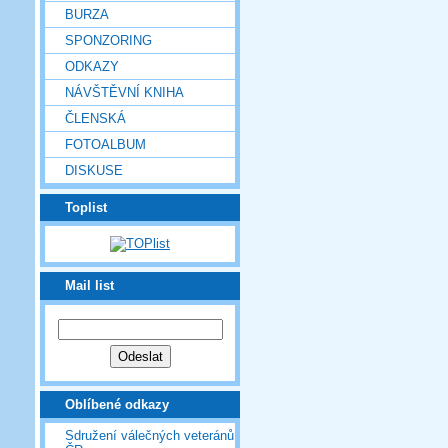
BURZA
SPONZORING
ODKAZY
NÁVŠTĚVNÍ KNIHA
ČLENSKÁ
FOTOALBUM
DISKUSE
Toplist
Mail list
Oblíbené odkazy
Sdružení válečných veteránů