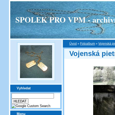
SPOLEK PRO VPM - archivní v
Úvod
»
Fotoalbum
»
Vojenská pi
Vojenská piet
Vyhledat
Menu