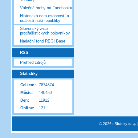
Válečné hroby na Facebooku
Historická data osobností a
událostí naší republiky
Slovenský zväz
protifašistických bojovníkov
Nadační fond REGI Base
RSS
Přehled zdrojů
Statistiky
Celkem:
7874574
Měsíc:
140450
Den:
11912
Online:
121
© 2026 eStránky.cz