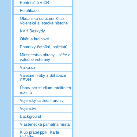
Pohřebiště v ČR
Fortifikace
Občanské sdružení Klub
Vojenské a letecké historie
KVH Beskydy
Oběti a hrdinové
Pomníky četníků, policistů
Ministerstvo obrany - péče o
válečné veterány
Válka.cz
Válečné hroby z databáze
CEVH
Ústav pro studium totalitních
režimů
Vojenský ústřední archiv
Vojenství
Background
Vlastenecká památná místa
Klub přátel pplk. Karla
Vašátky