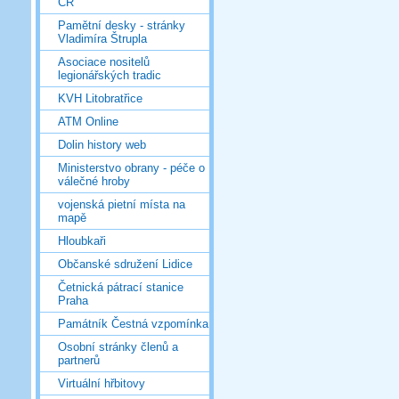
ČR
Pamětní desky - stránky
Vladimíra Štrupla
Asociace nositelů
legionářských tradic
KVH Litobratřice
ATM Online
Dolin history web
Ministerstvo obrany - péče o
válečné hroby
vojenská pietní místa na
mapě
Hloubkaři
Občanské sdružení Lidice
Četnická pátrací stanice
Praha
Památník Čestná vzpomínka
Osobní stránky členů a
partnerů
Virtuální hřbitovy