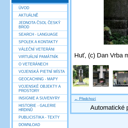
ÚVOD
AKTUÁLNĚ
JEDNOTA ČSOL ČESKÝ
BROD
SEARCH - LANGUAGE
SPOLEK A KONTAKTY
VÁLEČNÍ VETERÁNI
Huť, (c) Dan Vrba m
VIRTUÁLNÍ PAMÁTNÍK
O VETERÁNECH
VOJENSKÁ PIETNÍ MÍSTA
GEOCACHING - MAPY
VOJENSKÉ OBJEKTY A
PROSTORY
INSIGNIE A SUVENYRY
← Předchozí
HISTORIE - GALERIE
Automatické 
HRDINŮ
PUBLICISTIKA - TEXTY
DOWNLOAD