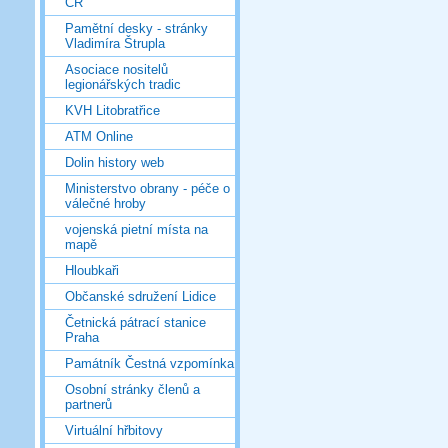
ČR
Pamětní desky - stránky
Vladimíra Štrupla
Asociace nositelů
legionářských tradic
KVH Litobratřice
ATM Online
Dolin history web
Ministerstvo obrany - péče o
válečné hroby
vojenská pietní místa na
mapě
Hloubkaři
Občanské sdružení Lidice
Četnická pátrací stanice
Praha
Památník Čestná vzpomínka
Osobní stránky členů a
partnerů
Virtuální hřbitovy