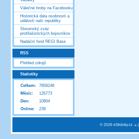
Válečné hroby na Facebooku
Historická data osobností a
událostí naší republiky
Slovenský zväz
protifašistických bojovníkov
Nadační fond REGI Base
RSS
Přehled zdrojů
Statistiky
Celkem:
7858248
Měsíc:
126773
Den:
10804
Online:
239
© 2026 eStránky.cz