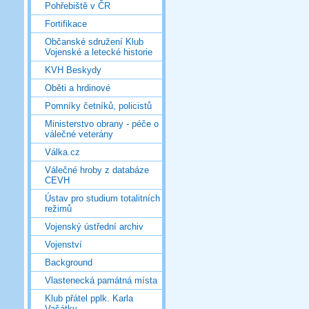
Pohřebiště v ČR
Fortifikace
Občanské sdružení Klub
Vojenské a letecké historie
KVH Beskydy
Oběti a hrdinové
Pomníky četníků, policistů
Ministerstvo obrany - péče o
válečné veterány
Válka.cz
Válečné hroby z databáze
CEVH
Ústav pro studium totalitních
režimů
Vojenský ústřední archiv
Vojenství
Background
Vlastenecká památná místa
Klub přátel pplk. Karla
Vašátky