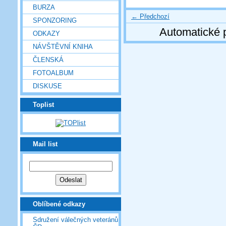
BURZA
← Předchozí
SPONZORING
Automatické 
ODKAZY
NÁVŠTĚVNÍ KNIHA
ČLENSKÁ
FOTOALBUM
DISKUSE
Toplist
Mail list
Oblíbené odkazy
Sdružení válečných veteránů