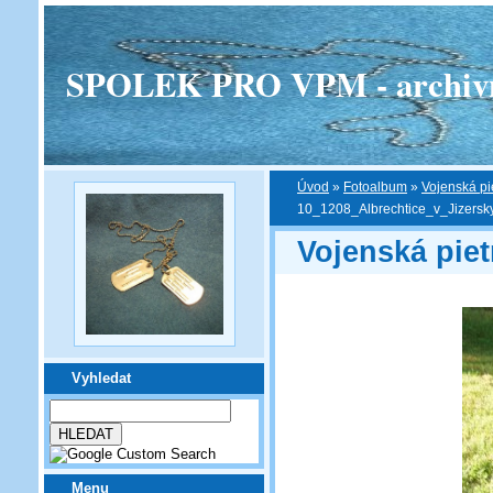
SPOLEK PRO VPM - archivní v
Úvod
»
Fotoalbum
»
Vojenská pi
10_1208_Albrechtice_v_Jizers
Vojenská piet
Vyhledat
Menu