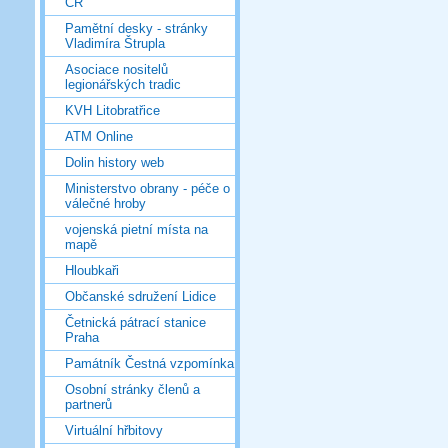
ČR
Pamětní desky - stránky
Vladimíra Štrupla
Asociace nositelů
legionářských tradic
KVH Litobratřice
ATM Online
Dolin history web
Ministerstvo obrany - péče o
válečné hroby
vojenská pietní místa na
mapě
Hloubkaři
Občanské sdružení Lidice
Četnická pátrací stanice
Praha
Památník Čestná vzpomínka
Osobní stránky členů a
partnerů
Virtuální hřbitovy