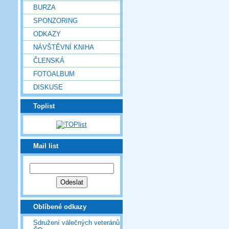
BURZA
SPONZORING
ODKAZY
NÁVŠTĚVNÍ KNIHA
ČLENSKÁ
FOTOALBUM
DISKUSE
Toplist
Mail list
Oblíbené odkazy
Sdružení válečných veteránů