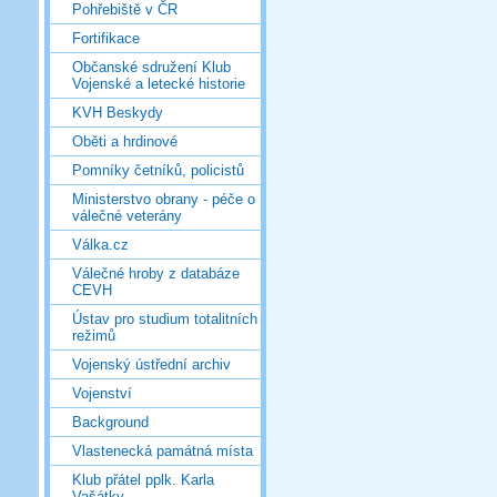
Pohřebiště v ČR
Fortifikace
Občanské sdružení Klub
Vojenské a letecké historie
KVH Beskydy
Oběti a hrdinové
Pomníky četníků, policistů
Ministerstvo obrany - péče o
válečné veterány
Válka.cz
Válečné hroby z databáze
CEVH
Ústav pro studium totalitních
režimů
Vojenský ústřední archiv
Vojenství
Background
Vlastenecká památná místa
Klub přátel pplk. Karla
Vašátky