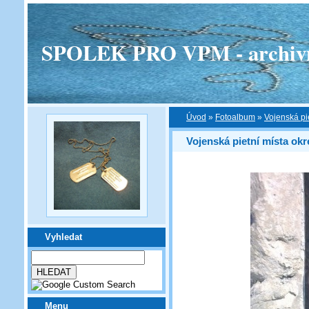
SPOLEK PRO VPM - archivní v
Úvod
»
Fotoalbum
»
Vojenská pi
Vojenská pietní místa ok
Vyhledat
Menu