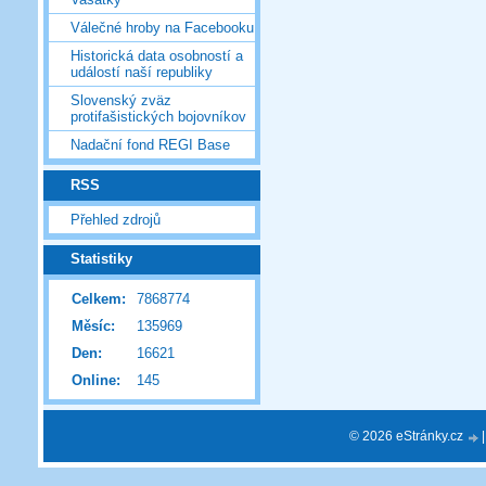
Válečné hroby na Facebooku
Historická data osobností a
událostí naší republiky
Slovenský zväz
protifašistických bojovníkov
Nadační fond REGI Base
RSS
Přehled zdrojů
Statistiky
Celkem:
7868774
Měsíc:
135969
Den:
16621
Online:
145
© 2026 eStránky.cz