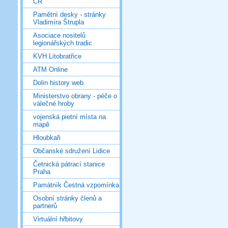
ČR
Pamětní desky - stránky
Vladimíra Štrupla
Asociace nositelů
legionářských tradic
KVH Litobratřice
ATM Online
Dolin history web
Ministerstvo obrany - péče o
válečné hroby
vojenská pietní místa na
mapě
Hloubkaři
Občanské sdružení Lidice
Četnická pátrací stanice
Praha
Památník Čestná vzpomínka
Osobní stránky členů a
partnerů
Virtuální hřbitovy