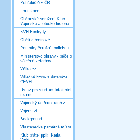
Pohřebiště v ČR
Fortifikace
Občanské sdružení Klub
Vojenské a letecké historie
KVH Beskydy
Oběti a hrdinové
Pomníky četníků, policistů
Ministerstvo obrany - péče o
válečné veterány
Válka.cz
Válečné hroby z databáze
CEVH
Ústav pro studium totalitních
režimů
Vojenský ústřední archiv
Vojenství
Background
Vlastenecká památná místa
Klub přátel pplk. Karla
Vašátky