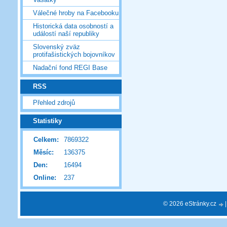
Válečné hroby na Facebooku
Historická data osobností a
událostí naší republiky
Slovenský zväz
protifašistických bojovníkov
Nadační fond REGI Base
RSS
Přehled zdrojů
Statistiky
Celkem:
7869322
Měsíc:
136375
Den:
16494
Online:
237
© 2026 eStránky.cz