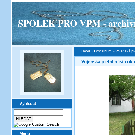
SPOLEK PRO VPM - archivní v
Úvod
»
Fotoalbum
»
Vojenská pi
Vojenská pietní místa ok
Vyhledat
Menu