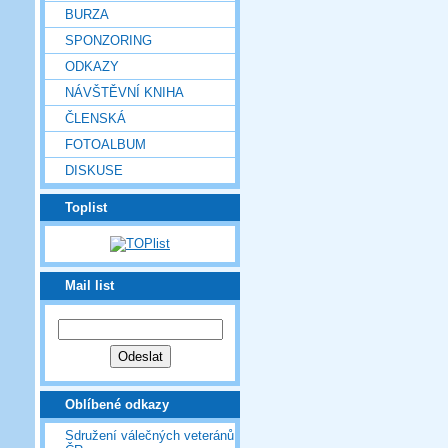
BURZA
SPONZORING
ODKAZY
NÁVŠTĚVNÍ KNIHA
ČLENSKÁ
FOTOALBUM
DISKUSE
Toplist
Mail list
Oblíbené odkazy
Sdružení válečných veteránů