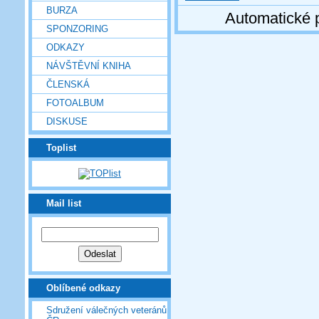
BURZA
Automatické 
SPONZORING
ODKAZY
NÁVŠTĚVNÍ KNIHA
ČLENSKÁ
FOTOALBUM
DISKUSE
Toplist
Mail list
Oblíbené odkazy
Sdružení válečných veteránů