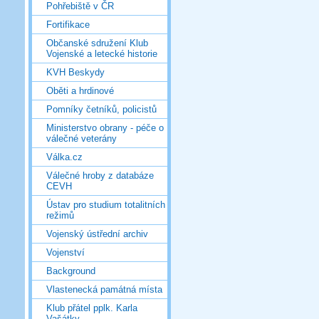
Pohřebiště v ČR
Fortifikace
Občanské sdružení Klub
Vojenské a letecké historie
KVH Beskydy
Oběti a hrdinové
Pomníky četníků, policistů
Ministerstvo obrany - péče o
válečné veterány
Válka.cz
Válečné hroby z databáze
CEVH
Ústav pro studium totalitních
režimů
Vojenský ústřední archiv
Vojenství
Background
Vlastenecká památná místa
Klub přátel pplk. Karla
Vašátky