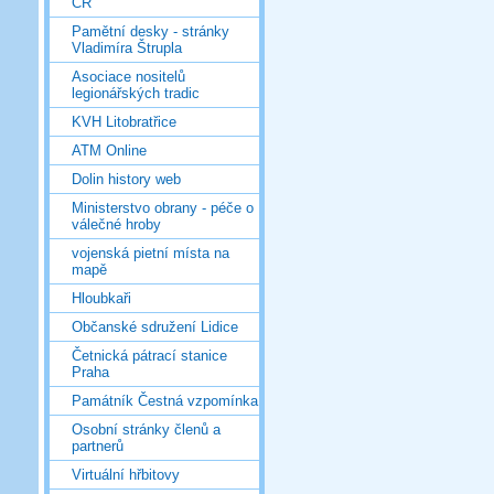
ČR
Pamětní desky - stránky
Vladimíra Štrupla
Asociace nositelů
legionářských tradic
KVH Litobratřice
ATM Online
Dolin history web
Ministerstvo obrany - péče o
válečné hroby
vojenská pietní místa na
mapě
Hloubkaři
Občanské sdružení Lidice
Četnická pátrací stanice
Praha
Památník Čestná vzpomínka
Osobní stránky členů a
partnerů
Virtuální hřbitovy