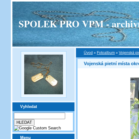
SPOLEK PRO VPM - archivní v
Úvod
»
Fotoalbum
»
Vojenská pi
Vojenská pietní místa ok
Vyhledat
Menu