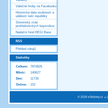
Válečné hroby na Facebooku
Historická data osobností a
událostí naší republiky
Slovenský zväz
protifašistických bojovníkov
Nadační fond REGI Base
RSS
Přehled zdrojů
Statistiky
Celkem:
7874826
Měsíc:
140627
Den:
11730
Online:
152
© 2026 eStránky.cz