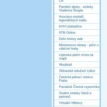
ČR
Pamětní desky - stránky
Vladimíra Štrupla
Asociace nositelů
legionářských tradic
KVH Litobratřice
ATM Online
Dolin history web
Ministerstvo obrany - péče o
válečné hroby
vojenská pietní místa na
mapě
Hloubkaři
Občanské sdružení Lidice
Četnická pátrací stanice
Praha
Památník Čestná vzpomínka
Osobní stránky členů a
partnerů
Virtuální hřbitovy