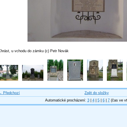
Chrást, u vchodu do zámku (c) Petr Novák
← Předchozí
Zpět do složky
Automatické procházení:
3
|
4
|
5
|
6
|
7
(čas ve vt