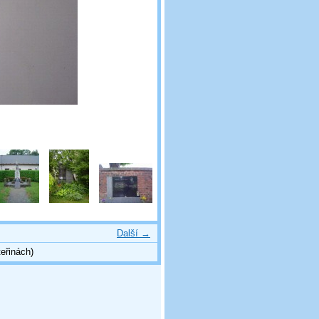
Další →
eřinách)