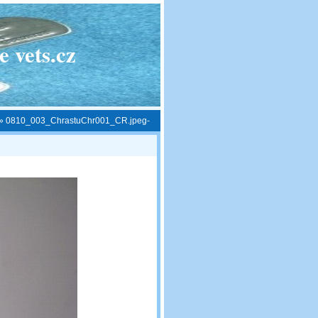
 vets.cz
»
0810_003_ChrastuChr001_CR.jpeg-