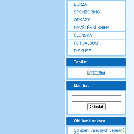
BURZA
SPONZORING
ODKAZY
NÁVŠTĚVNÍ KNIHA
ČLENSKÁ
FOTOALBUM
DISKUSE
Toplist
Mail list
Oblíbené odkazy
Sdružení válečných veteránů