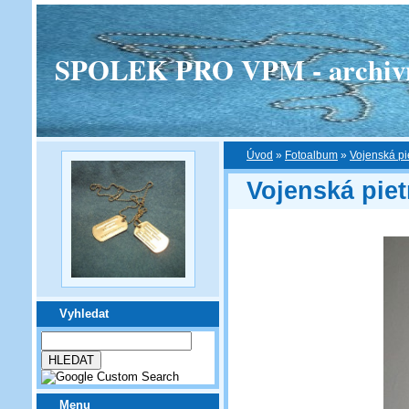
SPOLEK PRO VPM - archivní v
Úvod
»
Fotoalbum
»
Vojenská pi
Vojenská pie
Vyhledat
Menu