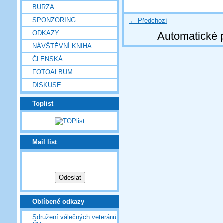
BURZA
SPONZORING
← Předchozí
ODKAZY
Automatické 
NÁVŠTĚVNÍ KNIHA
ČLENSKÁ
FOTOALBUM
DISKUSE
Toplist
Mail list
Oblíbené odkazy
Sdružení válečných veteránů