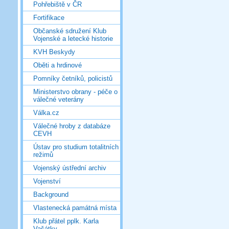
Pohřebiště v ČR
Fortifikace
Občanské sdružení Klub
Vojenské a letecké historie
KVH Beskydy
Oběti a hrdinové
Pomníky četníků, policistů
Ministerstvo obrany - péče o
válečné veterány
Válka.cz
Válečné hroby z databáze
CEVH
Ústav pro studium totalitních
režimů
Vojenský ústřední archiv
Vojenství
Background
Vlastenecká památná místa
Klub přátel pplk. Karla
Vašátky