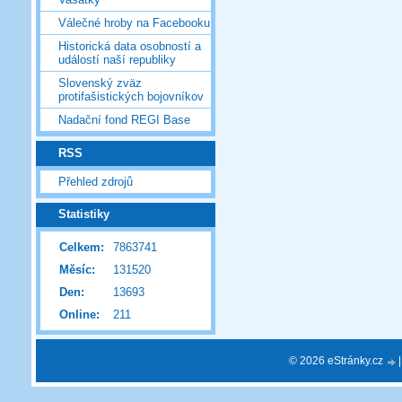
Válečné hroby na Facebooku
Historická data osobností a
událostí naší republiky
Slovenský zväz
protifašistických bojovníkov
Nadační fond REGI Base
RSS
Přehled zdrojů
Statistiky
Celkem:
7863741
Měsíc:
131520
Den:
13693
Online:
211
© 2026 eStránky.cz