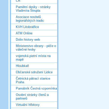
ČR
Pamětní desky - stránky
Vladimíra Štrupla
Asociace nositelů
legionářských tradic
KVH Litobratřice
ATM Online
Dolin history web
Ministerstvo obrany - péče o
válečné hroby
vojenská pietní místa na
mapě
Hloubkaři
Občanské sdružení Lidice
Četnická pátrací stanice
Praha
Památník Čestná vzpomínka
Osobní stránky členů a
partnerů
Virtuální hřbitovy