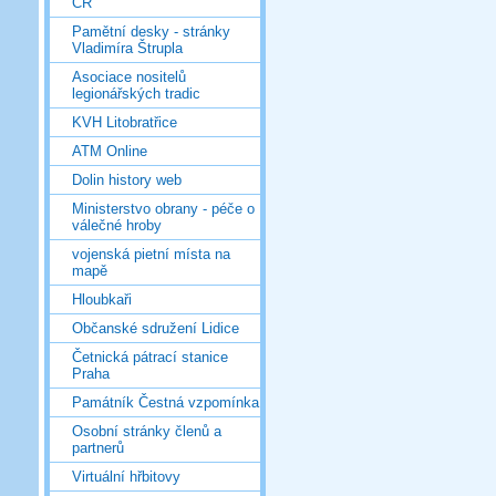
ČR
Pamětní desky - stránky
Vladimíra Štrupla
Asociace nositelů
legionářských tradic
KVH Litobratřice
ATM Online
Dolin history web
Ministerstvo obrany - péče o
válečné hroby
vojenská pietní místa na
mapě
Hloubkaři
Občanské sdružení Lidice
Četnická pátrací stanice
Praha
Památník Čestná vzpomínka
Osobní stránky členů a
partnerů
Virtuální hřbitovy