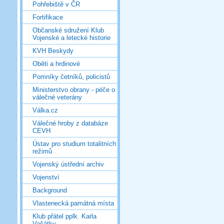
Pohřebiště v ČR
Fortifikace
Občanské sdružení Klub
Vojenské a letecké historie
KVH Beskydy
Oběti a hrdinové
Pomníky četníků, policistů
Ministerstvo obrany - péče o
válečné veterány
Válka.cz
Válečné hroby z databáze
CEVH
Ústav pro studium totalitních
režimů
Vojenský ústřední archiv
Vojenství
Background
Vlastenecká památná místa
Klub přátel pplk. Karla
Vašátky