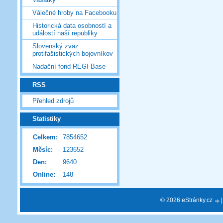
Válečné hroby na Facebooku
Historická data osobností a
událostí naší republiky
Slovenský zväz
protifašistických bojovníkov
Nadační fond REGI Base
RSS
Přehled zdrojů
Statistiky
Celkem:
7854652
Měsíc:
123652
Den:
9640
Online:
148
© 2026 eStránky.cz