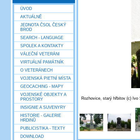
ÚVOD
AKTUÁLNĚ
JEDNOTA ČSOL ČESKÝ
BROD
SEARCH - LANGUAGE
SPOLEK A KONTAKTY
VÁLEČNÍ VETERÁNI
VIRTUÁLNÍ PAMÁTNÍK
O VETERÁNECH
VOJENSKÁ PIETNÍ MÍSTA
GEOCACHING - MAPY
VOJENSKÉ OBJEKTY A
Rozhovice, starý hřbitov (c) Ivo
PROSTORY
INSIGNIE A SUVENYRY
HISTORIE - GALERIE
HRDINŮ
PUBLICISTIKA - TEXTY
DOWNLOAD