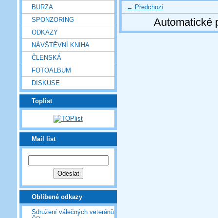
← Předchozí
BURZA
SPONZORING
Automatické 
ODKAZY
NÁVŠTĚVNÍ KNIHA
ČLENSKÁ
FOTOALBUM
DISKUSE
Toplist
Mail list
Oblíbené odkazy
Sdružení válečných veteránů