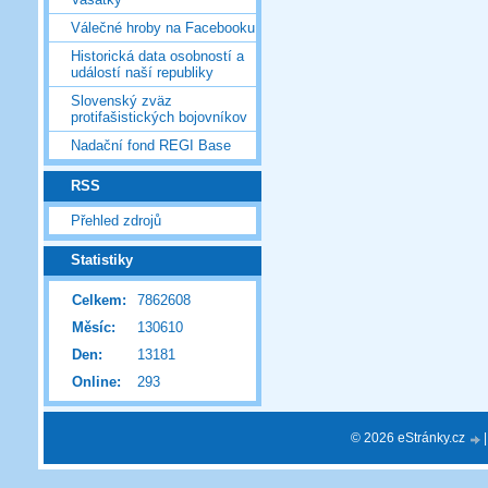
Válečné hroby na Facebooku
Historická data osobností a
událostí naší republiky
Slovenský zväz
protifašistických bojovníkov
Nadační fond REGI Base
RSS
Přehled zdrojů
Statistiky
Celkem:
7862608
Měsíc:
130610
Den:
13181
Online:
293
© 2026 eStránky.cz