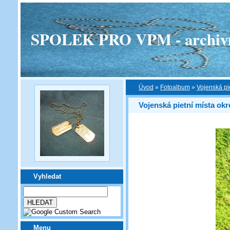
SPOLEK PRO VPM - archivní v
Úvod
»
Fotoalbum
»
Vojenská pi
Vojenská pietní místa ok
Vyhledat
Menu