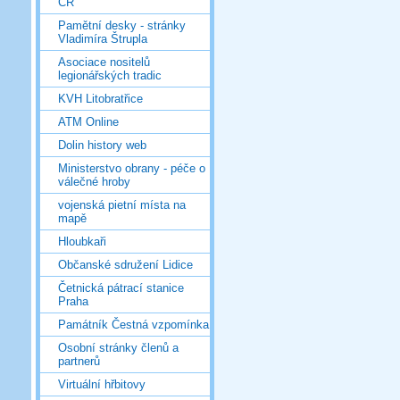
ČR
Pamětní desky - stránky
Vladimíra Štrupla
Asociace nositelů
legionářských tradic
KVH Litobratřice
ATM Online
Dolin history web
Ministerstvo obrany - péče o
válečné hroby
vojenská pietní místa na
mapě
Hloubkaři
Občanské sdružení Lidice
Četnická pátrací stanice
Praha
Památník Čestná vzpomínka
Osobní stránky členů a
partnerů
Virtuální hřbitovy