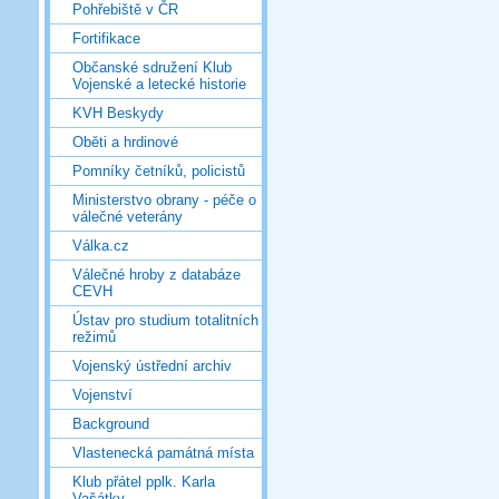
Pohřebiště v ČR
Fortifikace
Občanské sdružení Klub
Vojenské a letecké historie
KVH Beskydy
Oběti a hrdinové
Pomníky četníků, policistů
Ministerstvo obrany - péče o
válečné veterány
Válka.cz
Válečné hroby z databáze
CEVH
Ústav pro studium totalitních
režimů
Vojenský ústřední archiv
Vojenství
Background
Vlastenecká památná místa
Klub přátel pplk. Karla
Vašátky