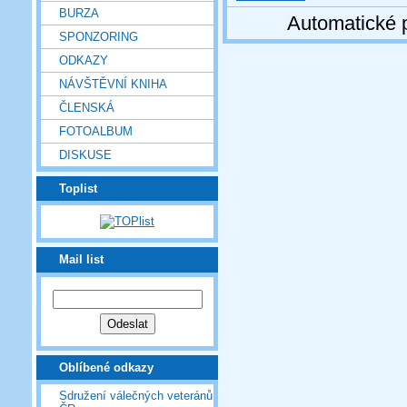
BURZA
Automatické 
SPONZORING
ODKAZY
NÁVŠTĚVNÍ KNIHA
ČLENSKÁ
FOTOALBUM
DISKUSE
Toplist
Mail list
Oblíbené odkazy
Sdružení válečných veteránů