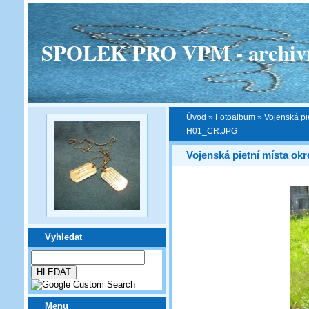
SPOLEK PRO VPM - archivní v
Úvod
»
Fotoalbum
»
Vojenská pi
H01_CR.JPG
Vojenská pietní místa ok
Vyhledat
Menu