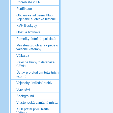
Pohřebiště v ČR
Fortifikace
Občanské sdružení Klub
Vojenské a letecké historie
KVH Beskydy
Oběti a hrdinové
Pomníky četníků, policistů
Ministerstvo obrany - péče o
válečné veterány
Válka.cz
Válečné hroby z databáze
CEVH
Ústav pro studium totalitních
režimů
Vojenský ústřední archiv
Vojenství
Background
Vlastenecká památná místa
Klub přátel pplk. Karla
Vašátky