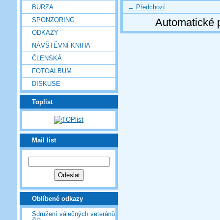
← Předchozí
BURZA
SPONZORING
Automatické 
ODKAZY
NÁVŠTĚVNÍ KNIHA
ČLENSKÁ
FOTOALBUM
DISKUSE
Toplist
Mail list
Oblíbené odkazy
Sdružení válečných veteránů