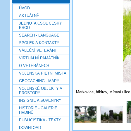
ÚVOD
AKTUÁLNĚ
JEDNOTA ČSOL ČESKÝ
BROD
SEARCH - LANGUAGE
SPOLEK A KONTAKTY
VÁLEČNÍ VETERÁNI
VIRTUÁLNÍ PAMÁTNÍK
O VETERÁNECH
VOJENSKÁ PIETNÍ MÍSTA
GEOCACHING - MAPY
VOJENSKÉ OBJEKTY A
Markovice, hřbitov, Mírová ulice
PROSTORY
INSIGNIE A SUVENYRY
HISTORIE - GALERIE
HRDINŮ
PUBLICISTIKA - TEXTY
DOWNLOAD