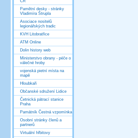
ČR
Pamětní desky - stránky
Vladimíra Štrupla
Asociace nositelů
legionářských tradic
KVH Litobratřice
ATM Online
Dolin history web
Ministerstvo obrany - péče o
válečné hroby
vojenská pietní místa na
mapě
Hloubkaři
Občanské sdružení Lidice
Četnická pátrací stanice
Praha
Památník Čestná vzpomínka
Osobní stránky členů a
partnerů
Virtuální hřbitovy