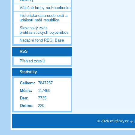
Válečné hroby na Facebooku
Historická data osobností a
událostí naší republiky
Slovenský zväz
protifašistických bojovníkov
Nadační fond REGI Base
RSS
Přehled zdrojů
Statistiky
Celkem:
7847257
Měsíc:
117469
Den:
7735
Online:
220
© 2026 eStránky.cz