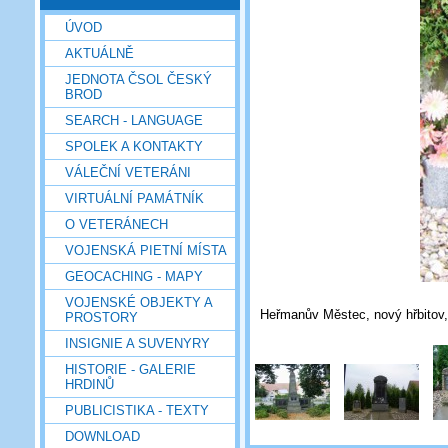
ÚVOD
AKTUÁLNĚ
JEDNOTA ČSOL ČESKÝ
BROD
SEARCH - LANGUAGE
SPOLEK A KONTAKTY
VÁLEČNÍ VETERÁNI
VIRTUÁLNÍ PAMÁTNÍK
O VETERÁNECH
VOJENSKÁ PIETNÍ MÍSTA
GEOCACHING - MAPY
VOJENSKÉ OBJEKTY A
Heřmanův Městec, nový hřbitov, 
PROSTORY
INSIGNIE A SUVENYRY
HISTORIE - GALERIE
HRDINŮ
PUBLICISTIKA - TEXTY
DOWNLOAD