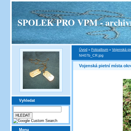
SPOLEK PRO VPM - archivní v
Úvod
»
Fotoalbum
»
Vojenská pi
NH07b_CR.jpg
Vojenská pietní místa ok
Vyhledat
Menu