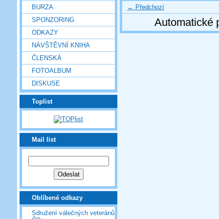
← Předchozí
BURZA
SPONZORING
Automatické 
ODKAZY
NÁVŠTĚVNÍ KNIHA
ČLENSKÁ
FOTOALBUM
DISKUSE
Toplist
Mail list
Oblíbené odkazy
Sdružení válečných veteránů