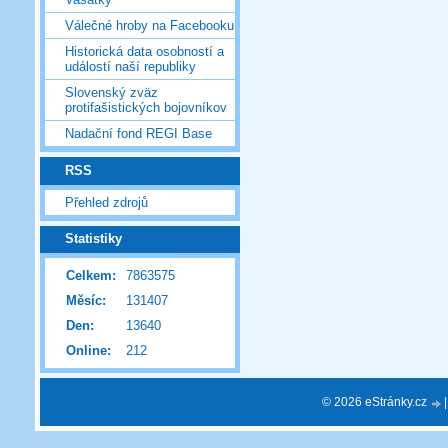
Válečné hroby na Facebooku
Historická data osobností a
událostí naší republiky
Slovenský zväz
protifašistických bojovníkov
Nadační fond REGI Base
RSS
Přehled zdrojů
Statistiky
Celkem:
7863575
Měsíc:
131407
Den:
13640
Online:
212
© 2026 eStránky.cz