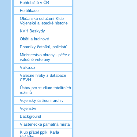
Pohřebiště v ČR
Fortifikace
Občanské sdružení Klub
Vojenské a letecké historie
KVH Beskydy
Oběti a hrdinové
Pomníky četníků, policistů
Ministerstvo obrany - péče o
válečné veterány
Válka.cz
Válečné hroby z databáze
CEVH
Ústav pro studium totalitních
režimů
Vojenský ústřední archiv
Vojenství
Background
Vlastenecká památná místa
Klub přátel pplk. Karla
Vašátky