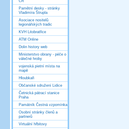
ČR
Pamětní desky - stránky
Vladimíra Štrupla
Asociace nositelů
legionářských tradic
KVH Litobratřice
ATM Online
Dolin history web
Ministerstvo obrany - péče o
válečné hroby
vojenská pietní místa na
mapě
Hloubkaři
Občanské sdružení Lidice
Četnická pátrací stanice
Praha
Památník Čestná vzpomínka
Osobní stránky členů a
partnerů
Virtuální hřbitovy