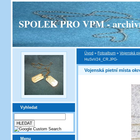
SPOLEK PRO VPM - archivní v
Úvod
»
Fotoalbum
»
Vojenská pi
HuSvV24_CR.JPG-
Vojenská pietní místa ok
Vyhledat
Menu