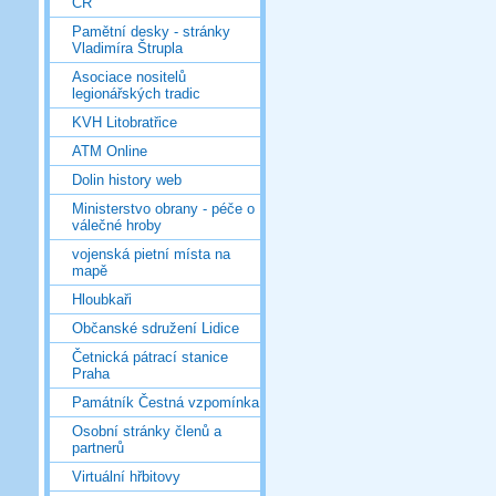
ČR
Pamětní desky - stránky
Vladimíra Štrupla
Asociace nositelů
legionářských tradic
KVH Litobratřice
ATM Online
Dolin history web
Ministerstvo obrany - péče o
válečné hroby
vojenská pietní místa na
mapě
Hloubkaři
Občanské sdružení Lidice
Četnická pátrací stanice
Praha
Památník Čestná vzpomínka
Osobní stránky členů a
partnerů
Virtuální hřbitovy