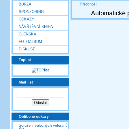
← Předchozí
BURZA
SPONZORING
Automatické 
ODKAZY
NÁVŠTĚVNÍ KNIHA
ČLENSKÁ
FOTOALBUM
DISKUSE
Toplist
Mail list
Oblíbené odkazy
Sdružení válečných veteránů