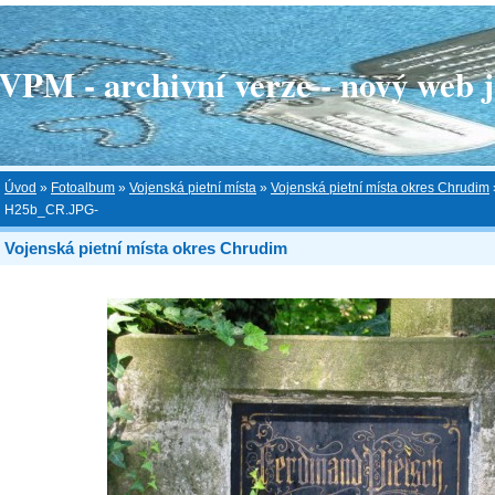
 - archivní verze - nový web je
Úvod
»
Fotoalbum
»
Vojenská pietní místa
»
Vojenská pietní místa okres Chrudim
H25b_CR.JPG-
Vojenská pietní místa okres Chrudim