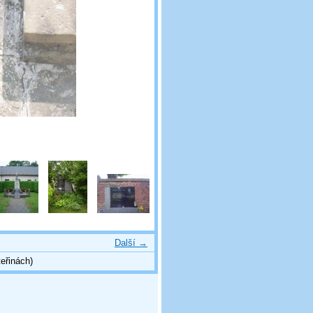
Další →
eřinách)