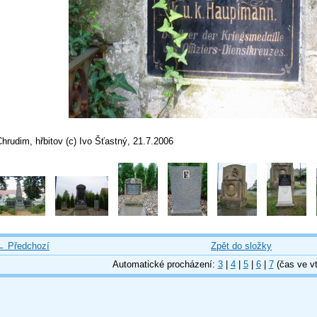
hrudim, hřbitov (c) Ivo Šťastný, 21.7.2006
← Předchozí
Zpět do složky
Automatické procházení:
3
|
4
|
5
|
6
|
7
(čas ve vt