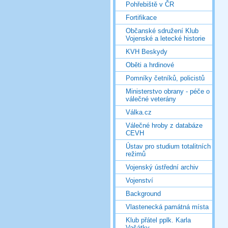
Pohřebiště v ČR
Fortifikace
Občanské sdružení Klub
Vojenské a letecké historie
KVH Beskydy
Oběti a hrdinové
Pomníky četníků, policistů
Ministerstvo obrany - péče o
válečné veterány
Válka.cz
Válečné hroby z databáze
CEVH
Ústav pro studium totalitních
režimů
Vojenský ústřední archiv
Vojenství
Background
Vlastenecká památná místa
Klub přátel pplk. Karla
Vašátky