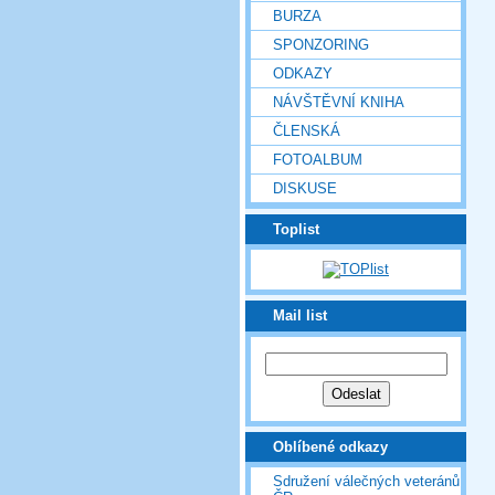
BURZA
SPONZORING
ODKAZY
NÁVŠTĚVNÍ KNIHA
ČLENSKÁ
FOTOALBUM
DISKUSE
Toplist
Mail list
Oblíbené odkazy
Sdružení válečných veteránů