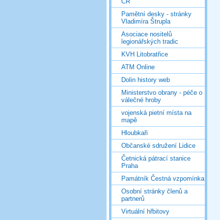
ČR
Pamětní desky - stránky
Vladimíra Štrupla
Asociace nositelů
legionářských tradic
KVH Litobratřice
ATM Online
Dolin history web
Ministerstvo obrany - péče o
válečné hroby
vojenská pietní místa na
mapě
Hloubkaři
Občanské sdružení Lidice
Četnická pátrací stanice
Praha
Památník Čestná vzpomínka
Osobní stránky členů a
partnerů
Virtuální hřbitovy