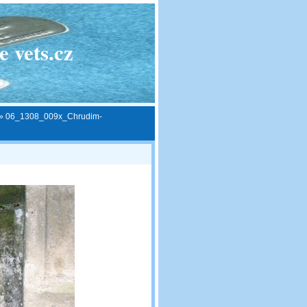
 vets.cz
»
06_1308_009x_Chrudim-