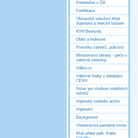
Pohřebiště v ČR
Fortifikace
Občanské sdružení Klub
Vojenské a letecké historie
KVH Beskydy
Oběti a hrdinové
Pomníky četníků, policistů
Ministerstvo obrany - péče o
válečné veterány
Válka.cz
Válečné hroby z databáze
CEVH
Ústav pro studium totalitních
režimů
Vojenský ústřední archiv
Vojenství
Background
Vlastenecká památná místa
Klub přátel pplk. Karla
Vašátky