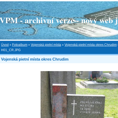
 - archivní verze - nový web je
Úvod
»
Fotoalbum
»
Vojenská pietní místa
»
Vojenská pietní místa okres Chrudim
H01_CR.JPG
Vojenská pietní místa okres Chrudim