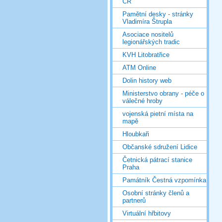
ČR
Pamětní desky - stránky
Vladimíra Štrupla
Asociace nositelů
legionářských tradic
KVH Litobratřice
ATM Online
Dolin history web
Ministerstvo obrany - péče o
válečné hroby
vojenská pietní místa na
mapě
Hloubkaři
Občanské sdružení Lidice
Četnická pátrací stanice
Praha
Památník Čestná vzpomínka
Osobní stránky členů a
partnerů
Virtuální hřbitovy