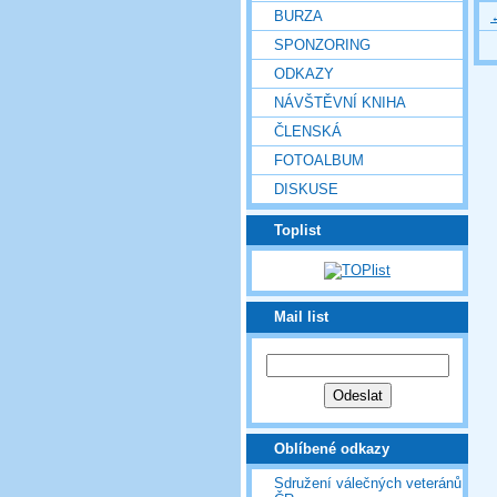
BURZA
SPONZORING
ODKAZY
NÁVŠTĚVNÍ KNIHA
ČLENSKÁ
FOTOALBUM
DISKUSE
Toplist
Mail list
Oblíbené odkazy
Sdružení válečných veteránů