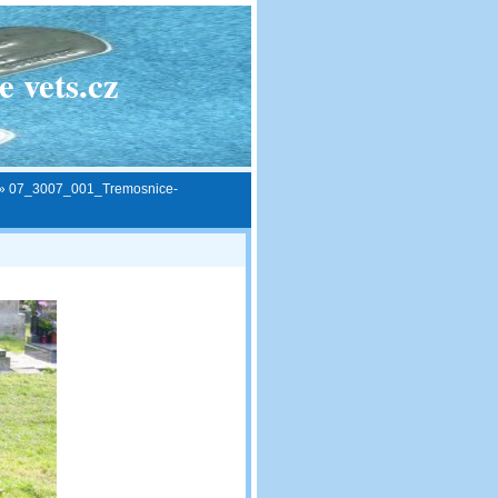
 vets.cz
»
07_3007_001_Tremosnice-