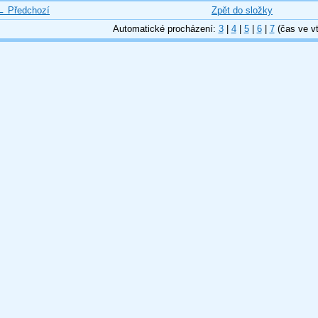
← Předchozí
Zpět do složky
Automatické procházení:
3
|
4
|
5
|
6
|
7
(čas ve vt