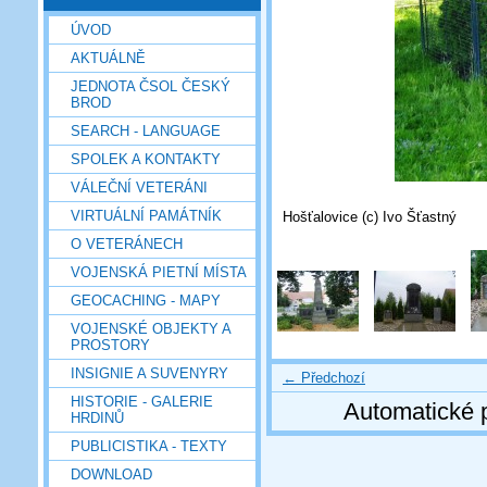
ÚVOD
AKTUÁLNĚ
JEDNOTA ČSOL ČESKÝ
BROD
SEARCH - LANGUAGE
SPOLEK A KONTAKTY
VÁLEČNÍ VETERÁNI
VIRTUÁLNÍ PAMÁTNÍK
Hošťalovice (c) Ivo Šťastný
O VETERÁNECH
VOJENSKÁ PIETNÍ MÍSTA
GEOCACHING - MAPY
VOJENSKÉ OBJEKTY A
PROSTORY
INSIGNIE A SUVENYRY
← Předchozí
HISTORIE - GALERIE
Automatické 
HRDINŮ
PUBLICISTIKA - TEXTY
DOWNLOAD