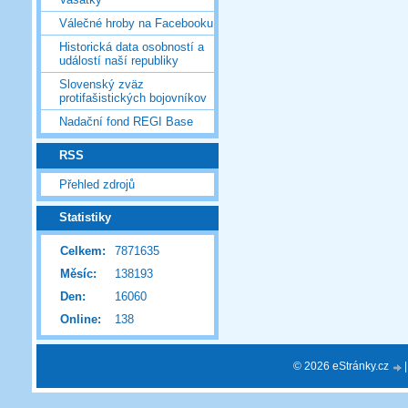
Válečné hroby na Facebooku
Historická data osobností a
událostí naší republiky
Slovenský zväz
protifašistických bojovníkov
Nadační fond REGI Base
RSS
Přehled zdrojů
Statistiky
Celkem:
7871635
Měsíc:
138193
Den:
16060
Online:
138
© 2026 eStránky.cz