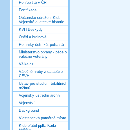
Pohřebiště v ČR
Fortifikace
Občanské sdružení Klub
Vojenské a letecké historie
KVH Beskydy
Oběti a hrdinové
Pomníky četníků, policistů
Ministerstvo obrany - péče o
válečné veterány
Válka.cz
Válečné hroby z databáze
CEVH
Ústav pro studium totalitních
režimů
Vojenský ústřední archiv
Vojenství
Background
Vlastenecká památná místa
Klub přátel pplk. Karla
Vašátky